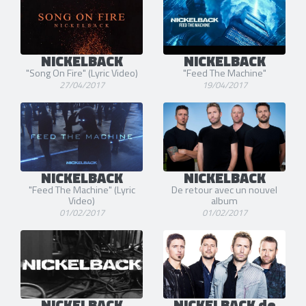
NICKELBACK
NICKELBACK
"Song On Fire" (Lyric Video)
"Feed The Machine"
27/04/2017
19/04/2017
NICKELBACK
NICKELBACK
"Feed The Machine" (Lyric
De retour avec un nouvel
Video)
album
01/02/2017
01/02/2017
NICKELBACK
NICKELBACK de