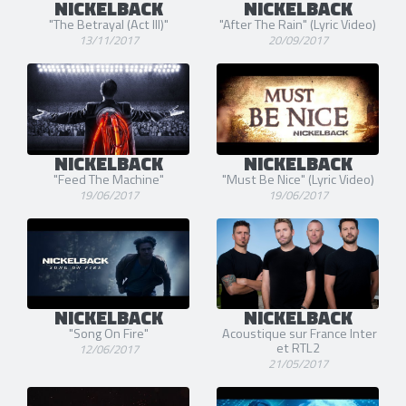
NICKELBACK
NICKELBACK
"The Betrayal (Act III)"
"After The Rain" (Lyric Video)
13/11/2017
20/09/2017
NICKELBACK
NICKELBACK
"Feed The Machine"
"Must Be Nice" (Lyric Video)
19/06/2017
19/06/2017
NICKELBACK
NICKELBACK
"Song On Fire"
Acoustique sur France Inter
et RTL2
12/06/2017
21/05/2017