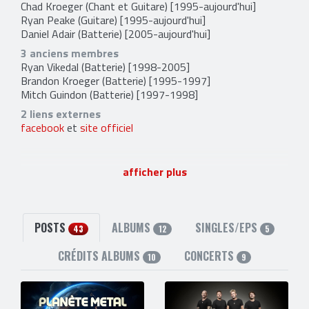
Chad Kroeger
(Chant et Guitare) [1995-aujourd'hui]
Ryan Peake
(Guitare) [1995-aujourd'hui]
Daniel Adair
(Batterie) [2005-aujourd'hui]
3 anciens membres
Ryan Vikedal
(Batterie) [1998-2005]
Brandon Kroeger
(Batterie) [1995-1997]
Mitch Guindon
(Batterie) [1997-1998]
2 liens externes
facebook
et
site officiel
afficher plus
POSTS
ALBUMS
SINGLES/EPS
43
12
5
CRÉDITS ALBUMS
CONCERTS
10
9