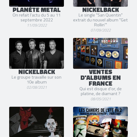
PLANÈTE METAL
NICKELBACK
On refait l'actu du 5 au 11
Le single "San Quentin"
septembre 2022
extrait du nouvel album "Get
Rollin'"
11/09/2022
07/09/2022
NICKELBACK
VENTES
D'ALBUMS EN
Le groupe travaille sur son
FRANCE
10e album
02/08/2021
Qui est disque d'or, de
platine, de diamant ?
08/05/2021