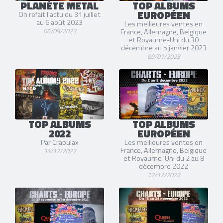
PLANÈTE METAL
TOP ALBUMS
EUROPÉEN
On refait l'actu du 31 juillet
au 6 août 2023
Les meilleures ventes en
06/08/2023
France, Allemagne, Belgique
et Royaume-Uni du 30
décembre au 5 janvier 2023
09/01/2023
TOP ALBUMS
TOP ALBUMS
2022
EUROPÉEN
Par Crapulax
Les meilleures ventes en
France, Allemagne, Belgique
31/12/2022
et Royaume-Uni du 2 au 8
décembre 2022
12/12/2022