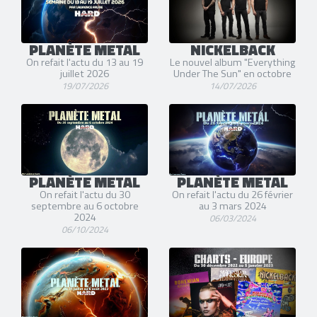
PLANÈTE METAL
NICKELBACK
On refait l'actu du 13 au 19
Le nouvel album "Everything
juillet 2026
Under The Sun" en octobre
19/07/2026
14/07/2026
PLANÈTE METAL
PLANÈTE METAL
On refait l'actu du 30
On refait l'actu du 26 février
septembre au 6 octobre
au 3 mars 2024
2024
06/03/2024
06/10/2024