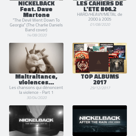
NICKELBACK
LES CAHIERS DE
Feat. Dave
L'ETE #06.2
Martone
HARD/HEAVY/METAL de
2000 à 2005
"The Devil Went Down To
01/08/2020
Georgia" (The Charlie Daniels
Band cover)
14/08/2020
Maltraitance,
TOP ALBUMS
violences…
2017
Les chansons qui dénoncent
29/12/2017
la violence - Part 1
30/04/2020