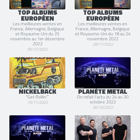
TOP ALBUMS
TOP ALBUMS
EUROPÉEN
EUROPÉEN
Les meilleures ventes en
Les meilleures ventes en
France, Allemagne, Belgique
France, Allemagne, Belgique
et Royaume-Uni du 25
et Royaume-Uni du 18 au 24
novembre au 1er décembre
novembre 2022
2022
28/11/2022
05/12/2022
NICKELBACK
PLANÈTE METAL
"Get Rollin'"
On refait l'actu du 24 au 30
octobre 2022
15/11/2022
30/10/2022