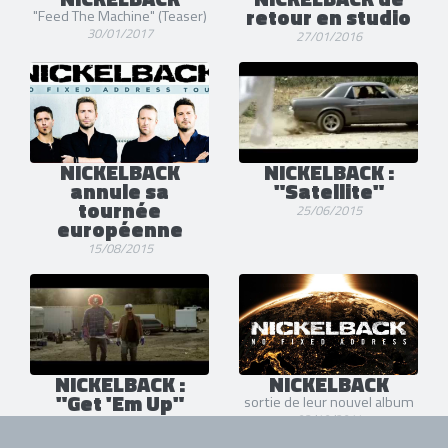
retour en studio
"Feed The Machine" (Teaser)
30/01/2017
27/01/2016
NICKELBACK
NICKELBACK :
annule sa
"Satellite"
tournée
25/06/2015
européenne
15/08/2015
NICKELBACK :
NICKELBACK
"Get 'Em Up"
sortie de leur nouvel album
03/10/2014
24/06/2015