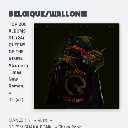
BELGIQUE/WALLONIE
TOP 200
ALBUMS
01. (24)
QUEENS
OF THE
STONE
AGE : « In
Times
New
Roman...
»
02. (41)
MÅNESKIN : « Rush! »
03. (54) SHAKA PONK : « Shaka Ponk »