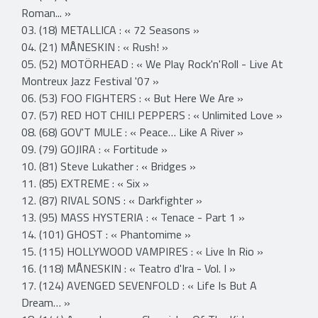
Roman... »
03. (18) METALLICA : « 72 Seasons »
04. (21) MÅNESKIN : « Rush! »
05. (52) MOTÖRHEAD : « We Play Rock'n'Roll - Live At
Montreux Jazz Festival '07 »
06. (53) FOO FIGHTERS : « But Here We Are »
07. (57) RED HOT CHILI PEPPERS : « Unlimited Love »
08. (68) GOV'T MULE : « Peace… Like A River »
09. (79) GOJIRA : « Fortitude »
10. (81) Steve Lukather : « Bridges »
11. (85) EXTREME : « Six »
12. (87) RIVAL SONS : « Darkfighter »
13. (95) MASS HYSTERIA : « Tenace - Part 1 »
14. (101) GHOST : « Phantomime »
15. (115) HOLLYWOOD VAMPIRES : « Live In Rio »
16. (118) MÅNESKIN : « Teatro d'Ira - Vol. I »
17. (124) AVENGED SEVENFOLD : « Life Is But A
Dream… »