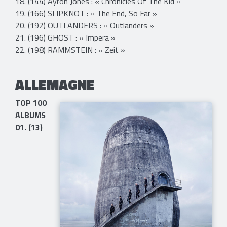
18. (144) Ayron Jones : « Chronicles Of The Kid »
19. (166) SLIPKNOT : « The End, So Far »
20. (192) OUTLANDERS : « Outlanders »
21. (196) GHOST : « Impera »
22. (198) RAMMSTEIN : « Zeit »
ALLEMAGNE
TOP 100
ALBUMS
01. (13)