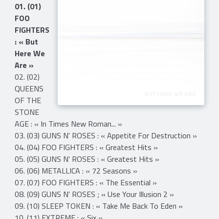
01. (01)
FOO
FIGHTERS
: « But
Here We
Are »
02. (02)
QUEENS
OF THE
STONE
AGE : « In Times New Roman... »
03. (03) GUNS N' ROSES : « Appetite For Destruction »
04. (04) FOO FIGHTERS : « Greatest Hits »
05. (05) GUNS N' ROSES : « Greatest Hits »
06. (06) METALLICA : « 72 Seasons »
07. (07) FOO FIGHTERS : « The Essential »
08. (09) GUNS N' ROSES ; « Use Your Illusion 2 »
09. (10) SLEEP TOKEN : « Take Me Back To Eden »
10. (11) EXTREME : « Six »