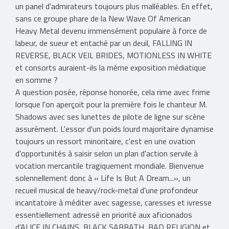
un panel d'admirateurs toujours plus malléables. En effet,
sans ce groupe phare de la New Wave Of American
Heavy Metal devenu immensément populaire à force de
labeur, de sueur et entaché par un deuil, FALLING IN
REVERSE, BLACK VEIL BRIDES, MOTIONLESS IN WHITE
et consorts auraient-ils la même exposition médiatique
en somme ?
A question posée, réponse honorée, cela rime avec frime
lorsque l'on aperçoit pour la première fois le chanteur M.
Shadows avec ses lunettes de pilote de ligne sur scène
assurément. L'essor d'un poids lourd majoritaire dynamise
toujours un ressort minoritaire, c'est en une ovation
d'opportunités à saisir selon un plan d'action servile à
vocation mercantile tragiquement mondiale. Bienvenue
solennellement donc à « Life Is But A Dream...», un
recueil musical de heavy/rock-metal d'une profondeur
incantatoire à méditer avec sagesse, caresses et ivresse
essentiellement adressé en priorité aux aficionados
d'ALICE IN CHAINS, BLACK SABBATH, BAD RELIGION et