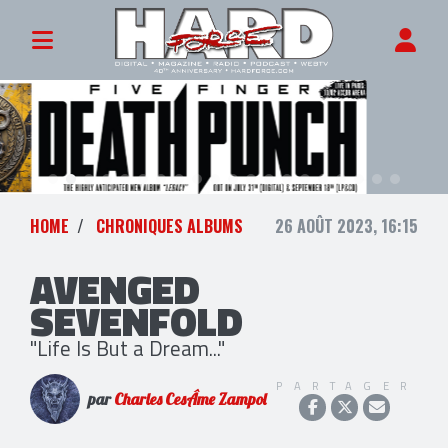
HOME
CHRONIQUES ALBUMS
26 AOÛT 2023, 16:15
AVENGED
SEVENFOLD
"Life Is But a Dream..."
PARTAGER
par
Charles CesÂme Zampol