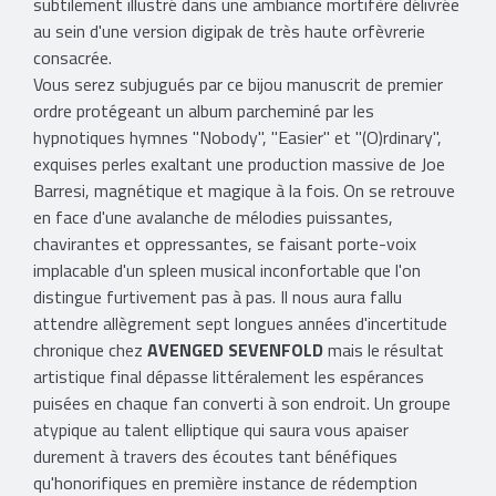
subtilement illustré dans une ambiance mortifère délivrée
au sein d'une version digipak de très haute orfèvrerie
consacrée.
Vous serez subjugués par ce bijou manuscrit de premier
ordre protégeant un album parcheminé par les
hypnotiques hymnes "Nobody", "Easier" et "(O)rdinary",
exquises perles exaltant une production massive de Joe
Barresi, magnétique et magique à la fois. On se retrouve
en face d'une avalanche de mélodies puissantes,
chavirantes et oppressantes, se faisant porte-voix
implacable d'un spleen musical inconfortable que l'on
distingue furtivement pas à pas. Il nous aura fallu
attendre allègrement sept longues années d'incertitude
chronique chez
AVENGED SEVENFOLD
mais le résultat
artistique final dépasse littéralement les espérances
puisées en chaque fan converti à son endroit. Un groupe
atypique au talent elliptique qui saura vous apaiser
durement à travers des écoutes tant bénéfiques
qu'honorifiques en première instance de rédemption