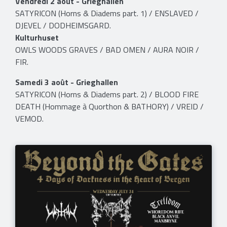
Vendredi 2 août - Grieghallen
SATYRICON (Horns & Diadems part. 1) / ENSLAVED /
DJEVEL / DODHEIMSGARD.
Kulturhuset
OWLS WOODS GRAVES / BAD OMEN / AURA NOIR /
FIR.
Samedi 3 août - Grieghallen
SATYRICON (Horns & Diadems part. 2) / BLOOD FIRE
DEATH (Hommage à Quorthon & BATHORY) / VREID /
VEMOD.