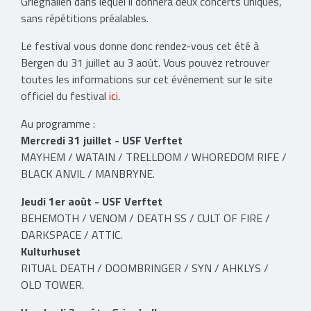
Grieghallen dans lequel il donnera deux concerts uniques,
sans répétitions préalables.
Le festival vous donne donc rendez-vous cet été à
Bergen du 31 juillet au 3 août. Vous pouvez retrouver
toutes les informations sur cet événement sur le site
officiel du festival
ici
.
Au programme :
Mercredi 31 juillet - USF Verftet
MAYHEM / WATAIN / TRELLDOM / WHOREDOM RIFE /
BLACK ANVIL / MANBRYNE.
Jeudi 1er août - USF Verftet
BEHEMOTH / VENOM / DEATH SS / CULT OF FIRE /
DARKSPACE / ATTIC.
Kulturhuset
RITUAL DEATH / DOOMBRINGER / SYN / AHKLYS /
OLD TOWER.