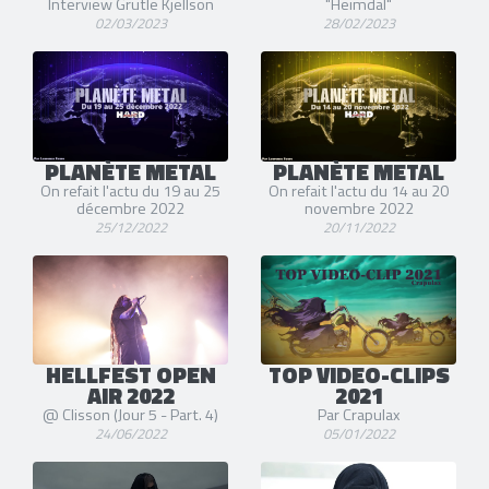
Interview Grutle Kjellson
"Heimdal"
02/03/2023
28/02/2023
PLANÈTE METAL
PLANÈTE METAL
On refait l'actu du 19 au 25
On refait l'actu du 14 au 20
décembre 2022
novembre 2022
25/12/2022
20/11/2022
HELLFEST OPEN
TOP VIDEO-CLIPS
AIR 2022
2021
@ Clisson (Jour 5 - Part. 4)
Par Crapulax
24/06/2022
05/01/2022