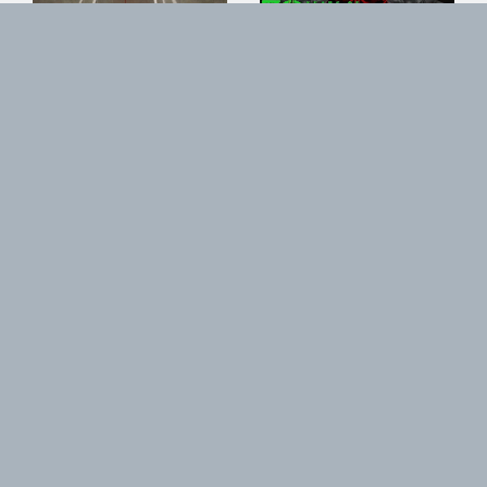
ENSLAVED
ENSLAVED
"E"
"The River's Mouth"
15/10/2017
06/10/2017
ENSLAVED
ENSLAVED
"Storm Son"
"Death In The Eyes Of Dawn"
(Live @ Roadburn)
11/08/2017
21/03/2017
ENSLAVED
ENSLAVED
"The Sleeping Gods - Thorn"
Nouvel EP disponible
10/12/2016
29/11/2016