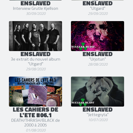
ENSLAVED
ENSLAVED
Interview Grutle Kjellson
"Utgard"
30/09/2020
29/09/2020
ENSLAVED
ENSLAVED
3e extrait du nouvel album
"Urjotun"
"Utgard"
28/08/2020
29/08/2020
LES CAHIERS DE
ENSLAVED
L'ETE #06.1
"Jettegryta"
10/07/2020
DEATH/THRASH/BLACK de
2000 à 2005
01/08/2020