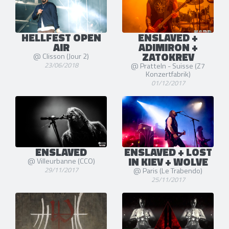
HELLFEST OPEN
ENSLAVED +
AIR
ADIMIRON +
ZATOKREV
@ Clisson (Jour 2)
23/06/2018
@ Pratteln - Suisse (Z7
Konzertfabrik)
01/12/2017
ENSLAVED
ENSLAVED + LOST
IN KIEV + WOLVE
@ Villeurbanne (CCO)
29/11/2017
@ Paris (Le Trabendo)
25/11/2017