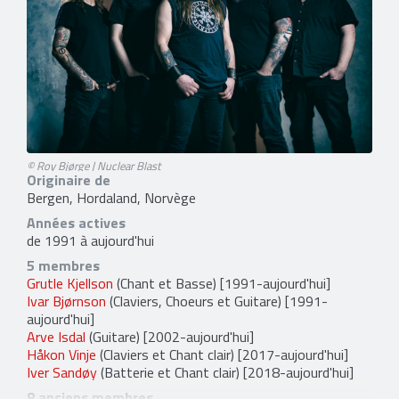
© Roy Bjørge | Nuclear Blast
Originaire de
Bergen, Hordaland, Norvège
Années actives
de 1991 à aujourd'hui
5 membres
Grutle Kjellson
(Chant et Basse) [1991-aujourd'hui]
Ivar Bjørnson
(Claviers, Choeurs et Guitare) [1991-
aujourd'hui]
Arve Isdal
(Guitare) [2002-aujourd'hui]
Håkon Vinje
(Claviers et Chant clair) [2017-aujourd'hui]
Iver Sandøy
(Batterie et Chant clair) [2018-aujourd'hui]
8 anciens membres