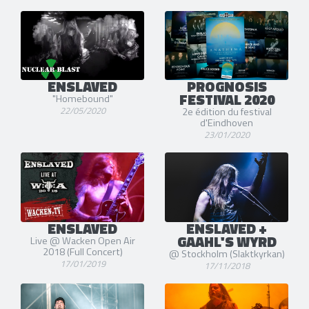
ENSLAVED
PROGNOSIS
FESTIVAL 2020
"Homebound"
22/05/2020
2e édition du festival
d'Eindhoven
23/01/2020
ENSLAVED
ENSLAVED +
GAAHL'S WYRD
Live @ Wacken Open Air
2018 (Full Concert)
@ Stockholm (Slaktkyrkan)
17/01/2019
17/11/2018