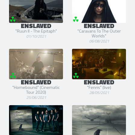
ENSLAVED
ENSLAVED
"Ruun II - The Epitaph"
"Caravans To The Outer
Worlds"
01/10/2021
06/08/2021
ENSLAVED
ENSLAVED
"Homebound" (Cinematic
"Fenris" (live)
Tour 2020)
28/05/2021
25/06/2021