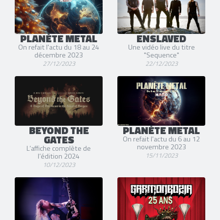
PLANÈTE METAL
ENSLAVED
On refait l'actu du 18 au 24
Une vidéo live du titre
décembre 2023
"Sequence"
27/12/2023
22/12/2023
BEYOND THE
PLANÈTE METAL
GATES
On refait l'actu du 6 au 12
novembre 2023
L’affiche complète de
15/11/2023
l’édition 2024
10/12/2023