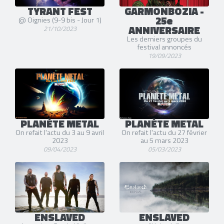
TYRANT FEST
GARMONBOZIA -
25e
@ Oignies (9-9 bis - Jour 1)
ANNIVERSAIRE
21/10/2023
Les derniers groupes du
festival annoncés
19/09/2023
PLANÈTE METAL
PLANÈTE METAL
On refait l'actu du 3 au 9 avril
On refait l'actu du 27 février
2023
au 5 mars 2023
09/04/2023
05/03/2023
ENSLAVED
ENSLAVED