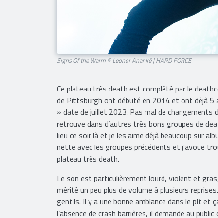
Signs Of the Warm © Leonor Ananké | HARD FORCE
Ce plateau très death est complété par le deathc
de Pittsburgh ont débuté en 2014 et ont déjà 5 
» date de juillet 2023. Pas mal de changements da
retrouve dans d’autres très bons groupes de death
lieu ce soir là et je les aime déjà beaucoup sur alb
nette avec les groupes précédents et j’avoue tro
plateau très death.
Le son est particulièrement lourd, violent et gras
mérité un peu plus de volume à plusieurs reprise
gentils. Il y a une bonne ambiance dans le pit et 
l’absence de crash barrières, il demande au public