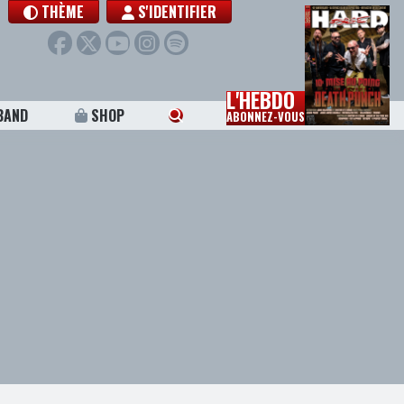
THÈME
S'IDENTIFIER
L'HEBDO
BAND
SHOP
ABONNEZ-VOUS