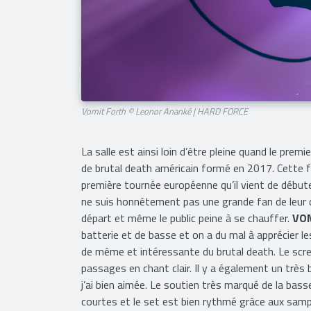
Vomit Forth © Leonor Ananké | HARD FORCE
La salle est ainsi loin d’être pleine quand le prem
de brutal death américain formé en 2017. Cette 
première tournée européenne qu’il vient de début
ne suis honnêtement pas une grande fan de leur de
départ et même le public peine à se chauffer.
VO
batterie et de basse et on a du mal à apprécier 
de même et intéressante du brutal death. Le scr
passages en chant clair. Il y a également un très
j’ai bien aimée. Le soutien très marqué de la bas
courtes et le set est bien rythmé grâce aux samp