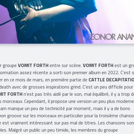
ier groupe
VOMIT FORTH
entre sur scène.
VOMIT FORTH
est un gr
formation assez récente a sorti son premier album en 2022. C’est 
er en ce mois de mars, en première partie de
CATTLE DECAPITATI
ath avec de grosses inspirations grind. C’est un peu difficile pour
MIT FORTH
n'est pas très aidé par le son, mal équilibré, il y a trop d
les morceaux. Cependant, il propose une version un peu plus modern
eam manque un peu de technicité par moment, mais il y a de bons
 bon groove sur les morceaux en particulier pour la troisième chans
se est vraiment intéressant sur pas mal de titres. Les chansons so
les. Malgré un public un peu timide, les membres du groupe