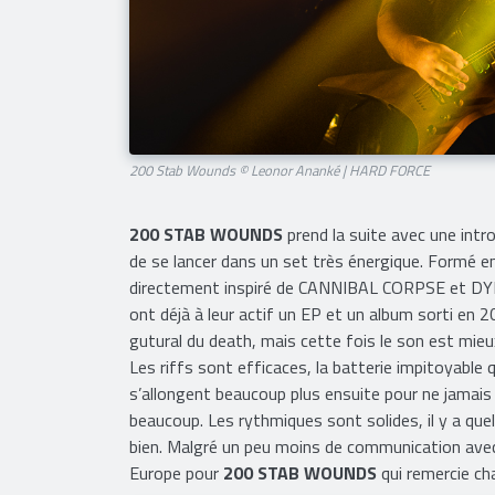
200 Stab Wounds © Leonor Ananké | HARD FORCE
200 STAB WOUNDS
prend la suite avec une intr
de se lancer dans un set très énergique. Formé e
directement inspiré de CANNIBAL CORPSE et DYING
ont déjà à leur actif un EP et un album sorti en 2
gutural du death, mais cette fois le son est mi
Les riffs sont efficaces, la batterie impitoyable
s’allongent beaucoup plus ensuite pour ne jamais 
beaucoup. Les rythmiques sont solides, il y a qu
bien. Malgré un peu moins de communication avec l
Europe pour
200 STAB WOUNDS
qui remercie ch