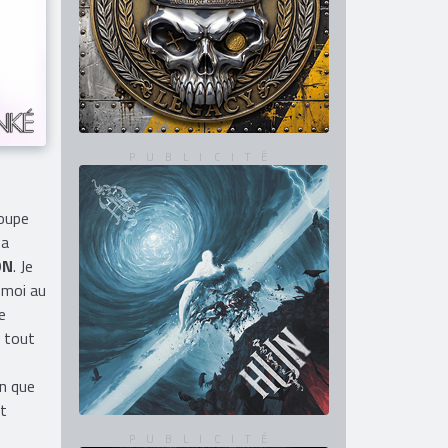
oupe
sa
ON
. Je
 moi au
e
e tout
on que
nt