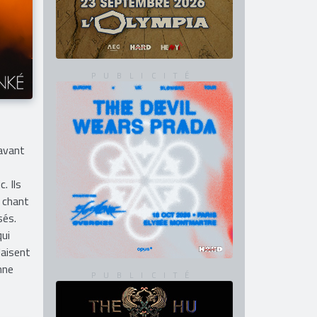
 avant
. Ils
e chant
sés.
qui
laisent
nne