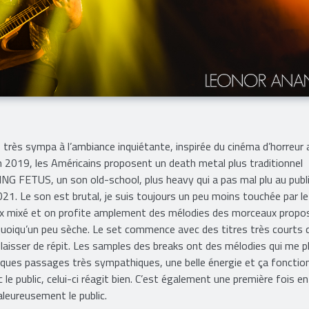
o très sympa à l’ambiance inquiétante, inspirée du cinéma d’horreur
n 2019, les Américains proposent un death metal plus traditionnel
 FETUS, un son old-school, plus heavy qui a pas mal plu au public
021. Le son est brutal, je suis toujours un peu moins touchée par l
eux mixé et on profite amplement des mélodies des morceaux propo
 quoiqu’un peu sèche. Le set commence avec des titres très courts 
laisser de répit. Les samples des breaks ont des mélodies qui me p
elques passages très sympathiques, une belle énergie et ça fonctio
e public, celui-ci réagit bien. C’est également une première fois en
aleureusement le public.