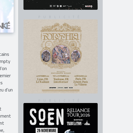
cains
 Empty
l’on
remier
ès
eu d’un
t
aiment
ant
pe,