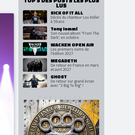
TOP 5 DES POSTS LES PLUS
LUS
SICK OF IT ALL
Décès du chanteur Lou Koller
à 59 ans
Tony Iommi
Son nouvel album "From The
Dark", en octobre
WACKEN OPEN AIR
Les premiers noms de
l'édition 2027
MEGADETH
De retour en France en mars
et avril 2027
GHOST
De retour sur grand écran
avec "2 Big To Rig" !