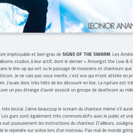
ore impitoyable et bien gras de
SIGNS OF THE SWARM
. Les Améri
albums studios à leur actif, dont le dernier « Amongst the Low &
ns le line-up qui ont vu le passage de musiciens et chanteurs que 
core. Je ne vais pas vous mentir, c’est eux qui m'ont attirée en p
um. J’avais donc très hâte de les découvrir en live. La rupture est tr
uver un peu étrange d’avoir associé un groupe de deathcore au mili
, très brutal. J’aime beaucoup le scream du chanteur même s’il aurai
s. Les gars sont également très communicatifs avec le public et vr
ça suit joyeusement les instructions du chanteur. D’ailleurs, soulign
 de le rejoindre sur scène lors d’un morceau. Pas mal de monde grim