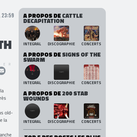
A PROPOS DE
CATTLE
 23:59
DECAPITATION
TH
INTEGRAL
DISCOGRAPHIE
CONCERTS
A PROPOS DE
SIGNS OF THE
SWARM
GER
INTEGRAL
DISCOGRAPHIE
CONCERTS
la
A PROPOS DE
200 STAB
WOUNDS
très
us old-
e la
INTEGRAL
DISCOGRAPHIE
CONCERTS
manche