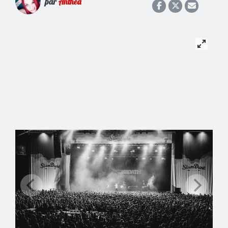
par
Anthéa