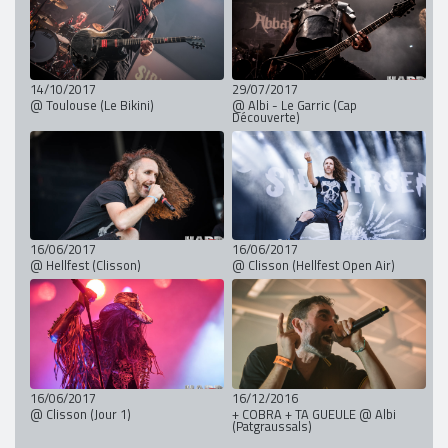
14/10/2017
29/07/2017
@ Toulouse (Le Bikini)
@ Albi - Le Garric (Cap
Découverte)
16/06/2017
16/06/2017
@ Hellfest (Clisson)
@ Clisson (Hellfest Open Air)
16/06/2017
16/12/2016
@ Clisson (Jour 1)
+ COBRA + TA GUEULE @ Albi
(Patgraussals)