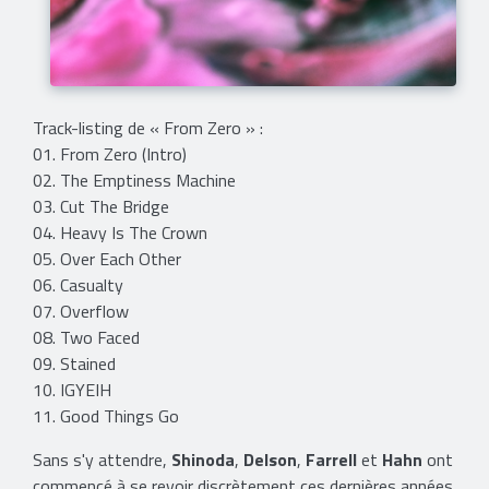
Track-listing de « From Zero » :
01. From Zero (Intro)
02. The Emptiness Machine
03. Cut The Bridge
04. Heavy Is The Crown
05. Over Each Other
06. Casualty
07. Overflow
08. Two Faced
09. Stained
10. IGYEIH
11. Good Things Go
Sans s'y attendre,
Shinoda
,
Delson
,
Farrell
et
Hahn
ont
commencé à se revoir discrètement ces dernières années.