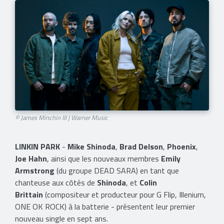
© James Minchin III | Warner Music
LINKIN PARK
-
Mike Shinoda
,
Brad Delson
,
Phoenix
,
Joe Hahn
, ainsi que les nouveaux membres
Emily
Armstrong
(du groupe DEAD SARA) en tant que
chanteuse aux côtés de
Shinoda
,
et
Colin
Brittain
(compositeur et producteur pour G Flip, Illenium,
ONE OK ROCK) à la batterie - présentent leur premier
nouveau single en sept ans.