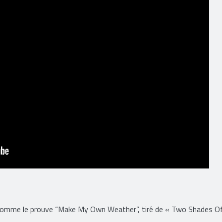
 comme le prouve “Make My Own Weather”, tiré de « Two Shades O