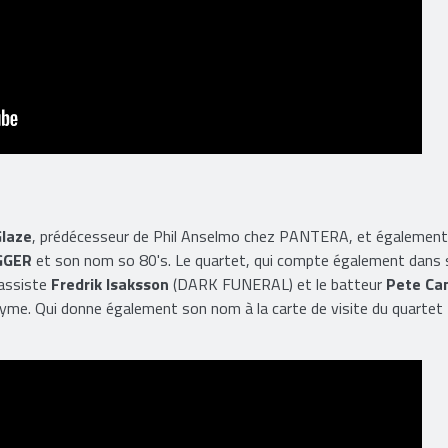
Glaze
, prédécesseur de Phil Anselmo chez PANTERA, et également
GGER
et son nom so 80's. Le quartet, qui compte également dans 
assiste
Fredrik Isaksson
(DARK FUNERAL) et le batteur
Pete Ca
me. Qui donne également son nom à la carte de visite du quartet