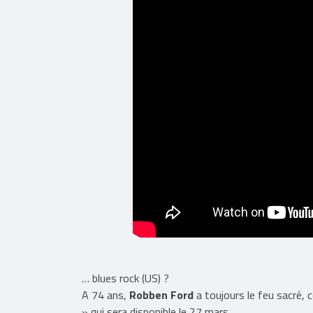
… blues rock (US) ?
A 74 ans,
Robben Ford
a toujours le feu sacré,
» qui sera disponible le 27 mars.