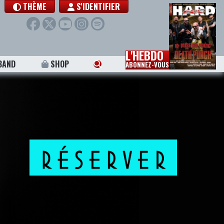
THÈME
S'IDENTIFIER
L'HEBDO
BAND
SHOP
ABONNEZ-VOUS