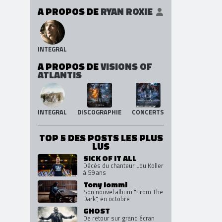
A PROPOS DE
RYAN ROXIE
INTEGRAL
A PROPOS DE
VISIONS OF
ATLANTIS
INTEGRAL
DISCOGRAPHIE
CONCERTS
TOP 5 DES POSTS LES PLUS
LUS
SICK OF IT ALL
Décès du chanteur Lou Koller
à 59 ans
Tony Iommi
Son nouvel album "From The
Dark", en octobre
GHOST
De retour sur grand écran