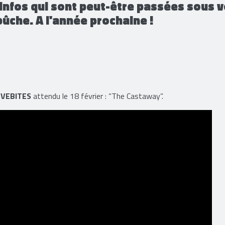
infos qui sont peut-être passées sous v
bûche. A l'année prochaine !
VEBITES
attendu le 18 février : “The Castaway”.