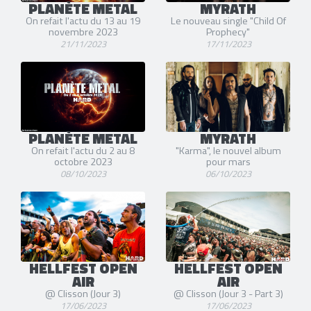
PLANÈTE METAL
MYRATH
On refait l'actu du 13 au 19
Le nouveau single "Child Of
novembre 2023
Prophecy"
21/11/2023
17/11/2023
PLANÈTE METAL
MYRATH
On refait l'actu du 2 au 8
"Karma", le nouvel album
octobre 2023
pour mars
08/10/2023
06/10/2023
HELLFEST OPEN
HELLFEST OPEN
AIR
AIR
@ Clisson (Jour 3)
@ Clisson (Jour 3 - Part 3)
17/06/2023
17/06/2023