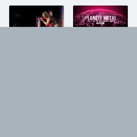
HELLFEST 2023
PLANÈTE METAL
@ Clisson (Jour 3 - Part. 1)
On refait l'actu du 7 au 13
novembre 2022
17/06/2023
13/11/2022
MYRATH +
READY FOR PROG
SEVENTH
2022
WONDER + SCAR
4e édition le 29 octobre à
SYMMETRY +
Toulouse avec MYRATH en
tête d'affiche
KLONE +
15/10/2022
KINGCROW
+TURBULENCE +
ART AGAINST