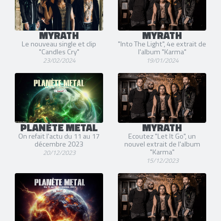
MYRATH
MYRATH
Le nouveau single et clip
"Into The Light", 4e extrait de
"Candles Cry"
l'album "Karma"
23/02/2024
19/01/2024
PLANÈTE METAL
MYRATH
On refait l'actu du 11 au 17
Ecoutez "Let It Go", un
décembre 2023
nouvel extrait de l'album
"Karma"
20/12/2023
15/12/2023