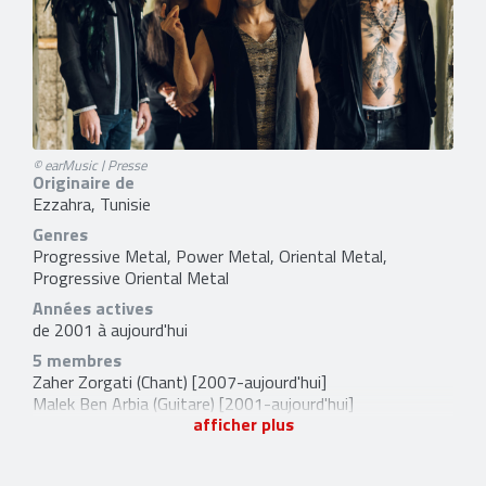
© earMusic | Presse
Originaire de
Ezzahra, Tunisie
Genres
Progressive Metal, Power Metal, Oriental Metal,
Progressive Oriental Metal
Années actives
de 2001 à aujourd'hui
5 membres
Zaher Zorgati
(Chant) [2007-aujourd'hui]
Malek Ben Arbia
(Guitare) [2001-aujourd'hui]
afficher plus
Anis Jouini
(Basse) [2006-aujourd'hui]
Morgan Berthet
(Batterie) [2011-aujourd'hui]
Kevin Codfert
(Claviers) [2022-aujourd'hui]