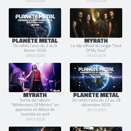
03/03/2026
01/03/2026
PLANÈTE METAL
MYRATH
On refait l'actu du 2 au 8
Le clip officiel du single "Soul
février 2026
Of My Soul"
08/02/2026
05/02/2026
MYRATH
PLANÈTE METAL
Sortie de l'album
On refait l'actu du 22 au 28
"Wilderness Of Mirrors" en
décembre 2025
approche et début de
30/12/2025
tournée en avril
28/01/2026