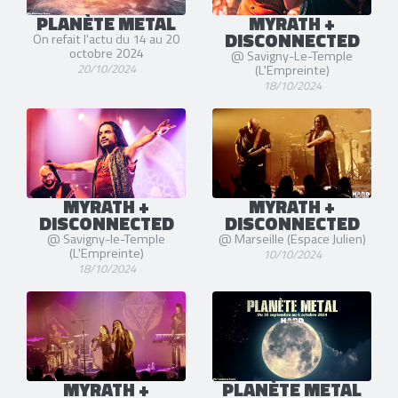
PLANÈTE METAL
MYRATH +
DISCONNECTED
On refait l'actu du 14 au 20
octobre 2024
@ Savigny-Le-Temple
20/10/2024
(L'Empreinte)
18/10/2024
MYRATH +
MYRATH +
DISCONNECTED
DISCONNECTED
@ Savigny-le-Temple
@ Marseille (Espace Julien)
(L'Empreinte)
10/10/2024
18/10/2024
MYRATH +
PLANÈTE METAL