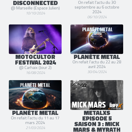
DISCONNECTED
On refait l'actu du 30
septembre au 6 octobre
@ Marseille (Espace Julien)
2024
10/10/2024
06/10/2024
MOTOCULTOR
PLANÈTE METAL
FESTIVAL 2024
On refait l'actu du 22 au 28
avril 2024
@ Carhaix (Jour 2)
30/04/2024
16/08/2024
PLANÈTE METAL
METALXS
EPISODE 5
On refait l'actu du 11 au 17
SAISON 3 : MICK
mars 2024
21/03/2024
MARS & MYRATH