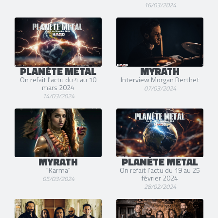
16/03/2024
PLANÈTE METAL
MYRATH
On refait l'actu du 4 au 10
Interview Morgan Berthet
mars 2024
07/03/2024
14/03/2024
MYRATH
PLANÈTE METAL
"Karma"
On refait l'actu du 19 au 25
février 2024
05/03/2024
28/02/2024