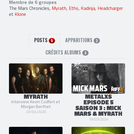
Membre de 6 groupes
The Mars Chronicles,
Myrath
,
Eths
,
Kadinja
,
Headcharger
et
Klone
POSTS
APPARITIONS
5
3
CRÉDITS ALBUMS
3
MYRATH
METALXS
EPISODE 5
Interview Kevin Codfert et
SAISON 3 : MICK
Morgan Berthet
03/04/2026
MARS & MYRATH
16/03/2024