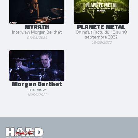
MYRATH
PLANÈTE METAL
Interview Morgan Berthet
On refait l'actu du 12 au 18
septembre 2022
07/03/2024
18/09/2022
Morgan Berthet
Interview
16/09/2022