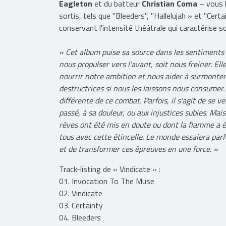
De l'introduction à l'orgue et du monologue dra
"Eschaton", le groupe – composé du chanteur
An
Eagleton
et du batteur
Christian Coma
– vous l
sortis, tels que "Bleeders", "Hallelujah » et "Cer
conservant l'intensité théâtrale qui caractérise s
« Cet album puise sa source dans les sentiments
nous propulser vers l'avant, soit nous freiner. E
nourrir notre ambition et nous aider à surmonter 
destructrices si nous les laissons nous consumer.
différente de ce combat. Parfois, il s'agit de se 
passé, à sa douleur, ou aux injustices subies. Mais
rêves ont été mis en doute ou dont la flamme a é
tous avec cette étincelle. Le monde essaiera parfo
et de transformer ces épreuves en une force. »
Track-listing de « Vindicate » :
01. Invocation To The Muse
02. Vindicate