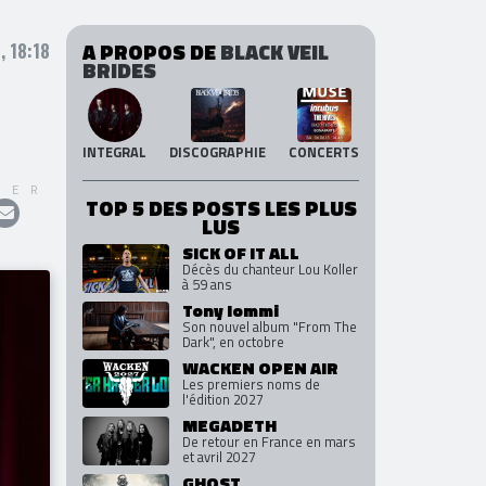
A PROPOS DE
BLACK VEIL
, 18:18
BRIDES
INTEGRAL
DISCOGRAPHIE
CONCERTS
GER
TOP 5 DES POSTS LES PLUS
LUS
SICK OF IT ALL
Décès du chanteur Lou Koller
à 59 ans
Tony Iommi
Son nouvel album "From The
Dark", en octobre
WACKEN OPEN AIR
Les premiers noms de
l'édition 2027