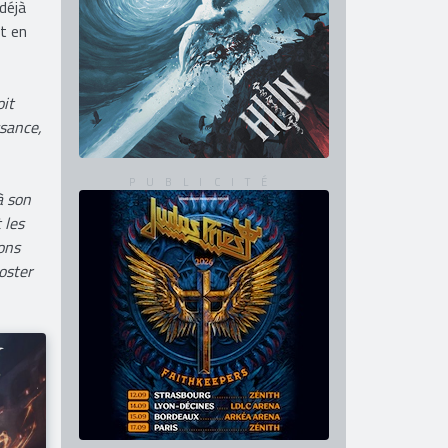
ny
 déjà
ut en
oit
ssance,
à son
 les
ons
oster