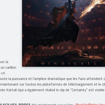
vec la
un carillon
 cri
toute la puissance et l'ampleur dramatique que les fans attendent 
s maintenant sur toutes les plateformes de téléchargement et le cli
rdo Kattah (qui a également réalisé le clip de "Certainty" est visible 