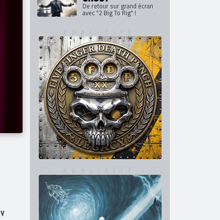
MEGADETH
De retour en France en mars
et avril 2027
GHOST
De retour sur grand écran
avec "2 Big To Rig" !