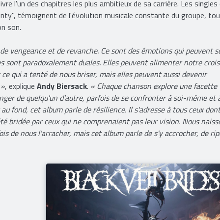
matique de "Invocation To The Muse" à la conclusion émouvante de
dy Biersack
, des guitaristes
Jake Pitts
et
Jinxx
, du bassiste
Lon
ivre l'un des chapitres les plus ambitieux de sa carrière. Les singles
tainty", témoignent de l'évolution musicale constante du groupe, to
on son.
 de vengeance et de revanche. Ce sont des émotions qui peuvent s
lles sont paradoxalement duales. Elles peuvent alimenter notre croi
ce qui a tenté de nous briser, mais elles peuvent aussi devenir
 »
, explique
Andy Biersack
.
« Chaque chanson explore une facette
venger de quelqu'un d'autre, parfois de se confronter à soi-même et 
 au fond, cet album parle de résilience. Il s'adresse à tous ceux dont
té bridée par ceux qui ne comprenaient pas leur vision. Nous naiss
is de nous l'arracher, mais cet album parle de s'y accrocher, de rip