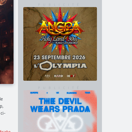
de
p,
ci-