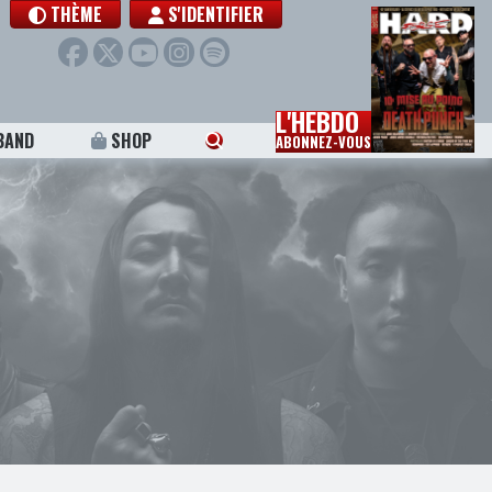
THÈME
S'IDENTIFIER
L'HEBDO
BAND
SHOP
ABONNEZ-VOUS