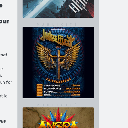
e
our
quoi
ux
n.
Run for
nt le