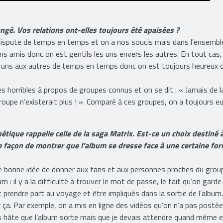
angé. Vos relations ont-elles toujours été apaisées ?
dispute de temps en temps et on a nos soucis mais dans l’ensembl
ns amis donc on est gentils les uns envers les autres. En tout cas,
s uns aux autres de temps en temps donc on est toujours heureux d
 horribles à propos de groupes connus et on se dit : « Jamais de la
e groupe n’existerait plus ! ». Comparé à ces groupes, on a toujours e
étique rappelle celle de la saga Matrix. Est-ce un choix destiné 
e façon de montrer que l’album se dresse face à une certaine fo
e bonne idée de donner aux fans et aux personnes proches du grou
 : il y a la difficulté à trouver le mot de passe, le fait qu’on garde
 prendre part au voyage et être impliqués dans la sortie de l’album.
 ça. Par exemple, on a mis en ligne des vidéos qu’on n’a pas postée