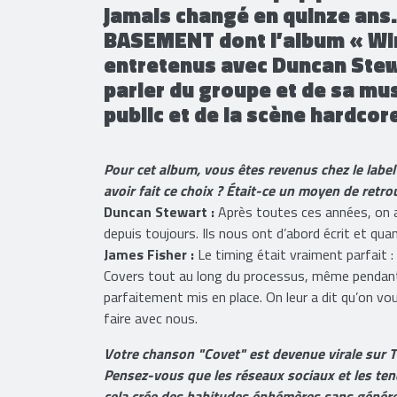
l’emo rock ou du pop punk. Et
jamais changé en quinze ans. 
BASEMENT dont l’album « Wir
entretenus avec Duncan Stewa
parler du groupe et de sa mus
public et de la scène hardcor
Pour cet album, vous êtes revenus chez le label
avoir fait ce choix ? Était-ce un moyen de retro
Duncan Stewart :
Après toutes ces années, on a 
depuis toujours. Ils nous ont d’abord écrit et qua
James Fisher :
Le timing était vraiment parfait 
Covers tout au long du processus, même pendant l
parfaitement mis en place. On leur a dit qu’on vou
faire avec nous.
Votre chanson "Covet" est devenue virale sur Ti