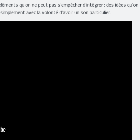
ois, on utilise les mêmes éléments musicaux pour certaines parties.
léments qu’on ne peut pas s’empêcher d’intégrer : des idées qu’on 
 simplement avec la volonté d’avoir un son particulier.