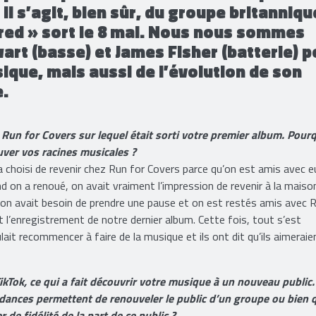
 plus impressionnant : son line-up n’a
Il s’agit, bien sûr, du groupe britanniqu
ed » sort le 8 mai. Nous nous sommes
rt (basse) et James Fisher (batterie) p
ique, mais aussi de l’évolution de son
e.
 Run for Covers sur lequel était sorti votre premier album. Pour
uver vos racines musicales ?
choisi de revenir chez Run for Covers parce qu’on est amis avec e
nd on a renoué, on avait vraiment l’impression de revenir à la maiso
: on avait besoin de prendre une pause et on est restés amis avec 
’enregistrement de notre dernier album. Cette fois, tout s’est
lait recommencer à faire de la musique et ils ont dit qu’ils aimeraie
kTok, ce qui a fait découvrir votre musique à un nouveau public.