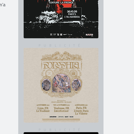
 C’est
n’a