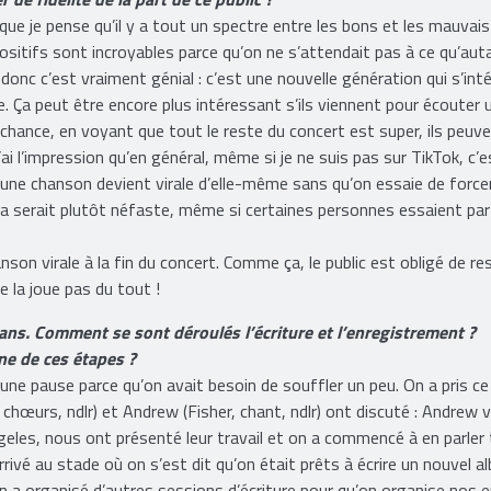
dances permettent de renouveler le public d’un groupe ou bien 
de fidélité de la part de ce public ?
ue je pense qu’il y a tout un spectre entre les bons et les mauvais
ositifs sont incroyables parce qu’on ne s’attendait pas à ce qu’aut
onc c’est vraiment génial : c’est une nouvelle génération qui s’int
le. Ça peut être encore plus intéressant s’ils viennent pour écouter 
 chance, en voyant que tout le reste du concert est super, ils peuv
ai l’impression qu’en général, même si je ne suis pas sur TikTok, c’e
 une chanson devient virale d’elle-même sans qu’on essaie de forcer
ça serait plutôt néfaste, même si certaines personnes essaient parf
anson virale à la fin du concert. Comme ça, le public est obligé de re
e la joue pas du tout !
ans. Comment se sont déroulés l’écriture et l’enregistrement ?
e de ces étapes ?
 une pause parce qu’on avait besoin de souffler un peu. On a pris c
 chœurs, ndlr) et Andrew (Fisher, chant, ndlr) ont discuté : Andrew v
Angeles, nous ont présenté leur travail et on a commencé à en parler