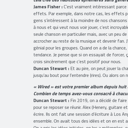
Pensez-vous que les réseaux sociaux et les ten
cela crée des habitudes éphémères sans générer 
James Fisher :
C’est vraiment intéressant parce q
effets. Par exemple, dans notre cas, les effets p
gens s’intéressent à la moindre de nos chansons d
à nous et qui veut nous voir jouer, c’est incroyab
seule chanson en particulier mais, avec un peu de
accrocher au reste de la musique et devenir fan. J’
génial pour les groupes. Quand on a de la chance,
tendance. Je pense que si on essayait de forcer, 
crois sincèrement que c’est positif pour nous.
Duncan Stewart :
Et au pire, on peut jouer la ch
jusqu’au bout pour l'entendre (rires). Ou alors on n
« Wired » est votre premier album depuis huit 
Combien de temps avez-vous consacré à chacun
Duncan Stewart :
Fin 2019, on a décidé de faire
pour se reposer se réunir. Alex (Henery, guitare et
écrire. Ils ont fait une session d’écriture à Los 