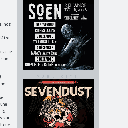
e, nos
’être
 vie je
u une
à
rme
pe,
 une
 Je
s sur