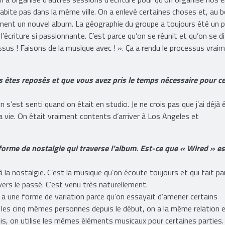
rivé au stade où on s’est dit qu’on était prêts à écrire un nouvel a
 on a organisé d’autres sessions d’écriture pour qu’on organise nos 
abite pas dans la même ville. On a enlevé certaines choses et, au 
iment un nouvel album. La géographie du groupe a toujours été un 
l’écriture si passionnante. C’est parce qu’on se réunit et qu’on se di
dessus ! Faisons de la musique avec ! ». Ça a rendu le processus vrai
s êtes reposés et que vous avez pris le temps nécessaire pour ce
’est senti quand on était en studio. Je ne crois pas que j’ai déjà 
 vie. On était vraiment contents d’arriver à Los Angeles et
forme de nostalgie qui traverse l’album. Est-ce que « Wired » es
 à la nostalgie. C’est la musique qu’on écoute toujours et qui fait pa
ers le passé. C’est venu très naturellement.
 y a une forme de variation parce qu’on essayait d’amener certains
les cinq mêmes personnes depuis le début, on a la même relation 