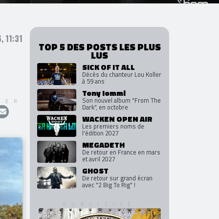
, 11:31
TOP 5 DES POSTS LES PLUS
LUS
SICK OF IT ALL
Décès du chanteur Lou Koller
à 59 ans
Tony Iommi
Son nouvel album "From The
GER
Dark", en octobre
WACKEN OPEN AIR
Les premiers noms de
l'édition 2027
MEGADETH
De retour en France en mars
et avril 2027
GHOST
De retour sur grand écran
avec "2 Big To Rig" !