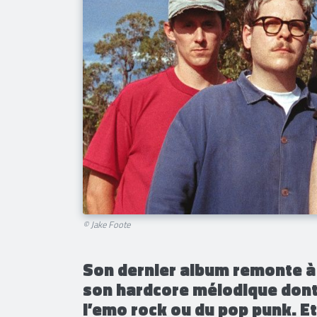
© Jake Foote
Son dernier album remonte à 2
son hardcore mélodique dont 