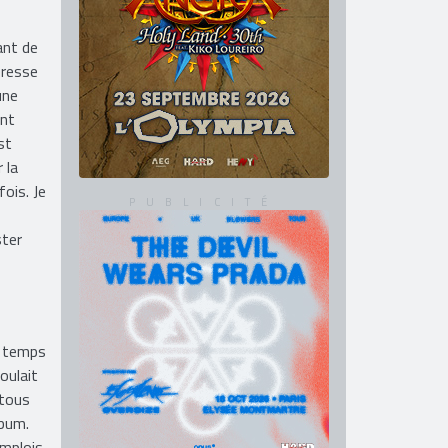
que
ant de
éresse
une
ent
st
 la
ois. Je
ster
e temps
oulait
 tous