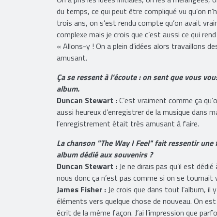
ensemble. On avait tous des idées et on en est ar
On a pris les idées initiales, on les a mélangées,
du temps, ce qui peut être compliqué vu qu’on n’h
trois ans, on s’est rendu compte qu’on avait vra
complexe mais je crois que c’est aussi ce qui rend 
« Allons-y ! On a plein d’idées alors travaillons 
amusant.
Ça se ressent à l’écoute : on sent que vous vou
album.
Duncan Stewart :
C’est vraiment comme ça qu’on s
aussi heureux d’enregistrer de la musique dans ma
l’enregistrement était très amusant à faire.
La chanson "The Way I Feel" fait ressentir une 
album dédié aux souvenirs ?
Duncan Stewart :
Je ne dirais pas qu’il est dédié
nous donc ça n’est pas comme si on se tournait v
James Fisher :
Je crois que dans tout l’album, il
éléments vers quelque chose de nouveau. On est 