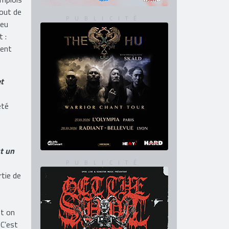
lbum.
emplois
bout de
peu
t :
ment
t
été
t un
rtie de
et on