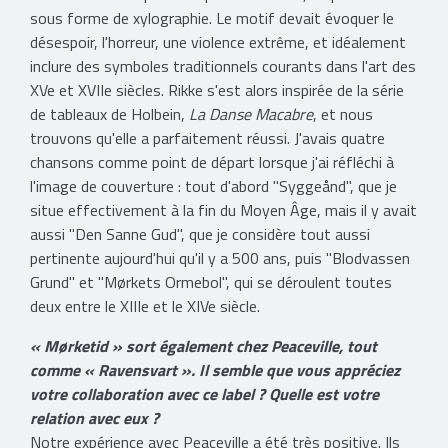
sous forme de xylographie. Le motif devait évoquer le
désespoir, l'horreur, une violence extrême, et idéalement
inclure des symboles traditionnels courants dans l'art des
XVe et XVIIe siècles. Rikke s'est alors inspirée de la série
de tableaux de Holbein,
La Danse Macabre
, et nous
trouvons qu'elle a parfaitement réussi. J'avais quatre
chansons comme point de départ lorsque j'ai réfléchi à
l'image de couverture : tout d'abord "Syggeånd", que je
situe effectivement à la fin du Moyen Âge, mais il y avait
aussi "Den Sanne Gud", que je considère tout aussi
pertinente aujourd'hui qu'il y a 500 ans, puis "Blodvassen
Grund" et "Mørkets Ormebol", qui se déroulent toutes
deux entre le XIIIe et le XIVe siècle.
« Mørketid » sort également chez Peaceville, tout
comme « Ravensvart ». Il semble que vous appréciez
votre collaboration avec ce label ? Quelle est votre
relation avec eux ?
Notre expérience avec Peaceville a été très positive. Ils