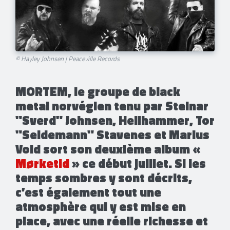
© Hayley Johnsen | Peaceville Records
MORTEM, le groupe de black
metal norvégien tenu par Steinar
"Sverd" Johnsen, Hellhammer, Tor
"Seidemann" Stavenes et Marius
Vold sort son deuxième album «
Mørketid
» ce début juillet. Si les
temps sombres y sont décrits,
c’est également tout une
atmosphère qui y est mise en
place, avec une réelle richesse et