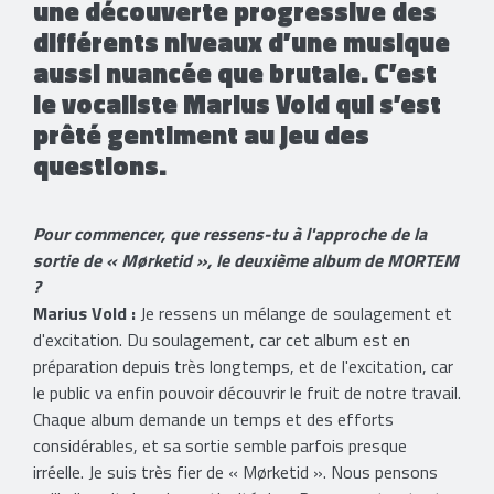
une découverte progressive des
différents niveaux d’une musique
aussi nuancée que brutale. C’est
le vocaliste Marius Vold qui s’est
prêté gentiment au jeu des
questions.
Pour commencer, que ressens-tu à l'approche de la
sortie de « Mørketid », le deuxième album de MORTEM
?
Marius Vold :
Je ressens un mélange de soulagement et
d'excitation. Du soulagement, car cet album est en
préparation depuis très longtemps, et de l'excitation, car
le public va enfin pouvoir découvrir le fruit de notre travail.
Chaque album demande un temps et des efforts
considérables, et sa sortie semble parfois presque
irréelle. Je suis très fier de « Mørketid ». Nous pensons