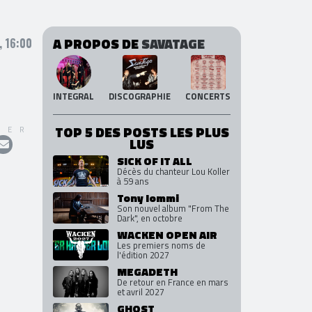
A PROPOS DE
SAVATAGE
, 16:00
INTEGRAL
DISCOGRAPHIE
CONCERTS
TOP 5 DES POSTS LES PLUS
GER
LUS
SICK OF IT ALL
Décès du chanteur Lou Koller
à 59 ans
Tony Iommi
Son nouvel album "From The
Dark", en octobre
WACKEN OPEN AIR
Les premiers noms de
l'édition 2027
MEGADETH