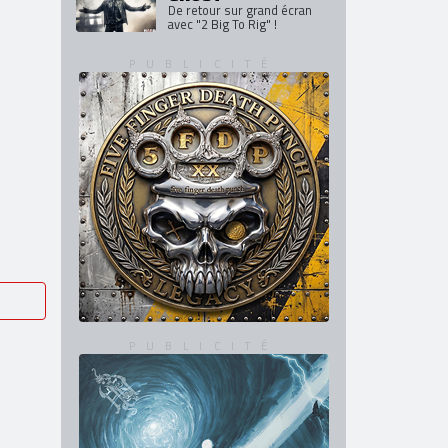
De retour en France en mars
et avril 2027
GHOST
De retour sur grand écran
avec "2 Big To Rig" !