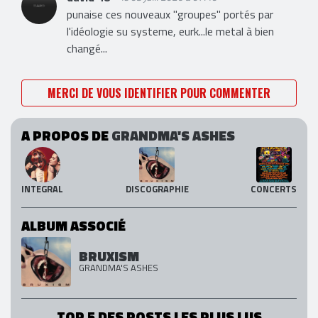
punaise ces nouveaux "groupes" portés par
l'idéologie su systeme, eurk...le metal à bien
changé...
MERCI DE VOUS IDENTIFIER POUR COMMENTER
A PROPOS DE
GRANDMA'S ASHES
INTEGRAL
DISCOGRAPHIE
CONCERTS
ALBUM ASSOCIÉ
BRUXISM
GRANDMA'S ASHES
TOP 5 DES POSTS LES PLUS LUS