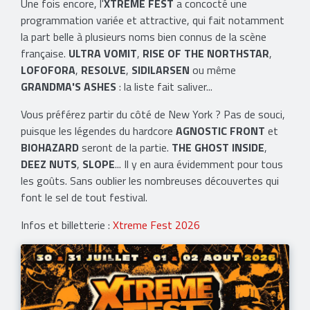
Une fois encore, l'
XTREME FEST
a concocté une
programmation variée et attractive, qui fait notamment
la part belle à plusieurs noms bien connus de la scène
française.
ULTRA VOMIT
,
RISE OF THE NORTHSTAR
,
LOFOFORA
,
RESOLVE
,
SIDILARSEN
ou même
GRANDMA'S ASHES
: la liste fait saliver...
Vous préférez partir du côté de New York ? Pas de souci,
puisque les légendes du hardcore
AGNOSTIC FRONT
et
BIOHAZARD
seront de la partie.
THE GHOST INSIDE
,
DEEZ NUTS
,
SLOPE
... Il y en aura évidemment pour tous
les goûts. Sans oublier les nombreuses découvertes qui
font le sel de tout festival.
Infos et billetterie :
Xtreme Fest 2026