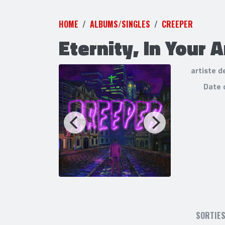
HOME
ALBUMS/SINGLES
CREEPER
Eternity, In Your 
artiste d
Date 
SORTIE