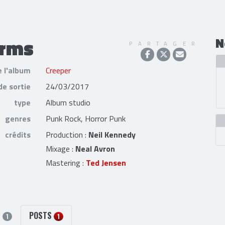
Arms
N
PARTAGER
e l'album
Creeper
de sortie
24/03/2017
type
Album studio
genres
Punk Rock, Horror Punk
crédits
Production :
Neil Kennedy
Mixage :
Neal Avron
Mastering :
Ted Jensen
S
POSTS
1
1