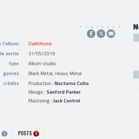
N
PARTAGER
e l'album
Darkthrone
de sortie
31/05/2019
type
Album studio
genres
Black Metal, Heavy Metal
crédits
Production :
Nocturno Culto
Mixage :
Sanford Parker
Mastering :
Jack Control
S
POSTS
1
1