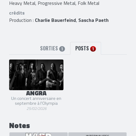
Heavy Metal, Progressive Metal, Folk Metal
crédits
Production :
Charlie Bauerfeind
,
Sascha Paeth
SORTIES
POSTS
1
1
ANGRA
Un concert anniversaire en
septembre à l'Olympia
25/02/2026
Notes