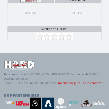
INTERNAUTES
AUCUNE
AUCUNE
NOTEZ CET ALBUM !
Tous droits réservés. © 1985-2026 HARD FORCE®. Contenu web © 2010-
2026 hardforce.com
HARD FORCE® est une marque déposée.
mentions légales
-
nous contacter
NOS PARTENAIRES