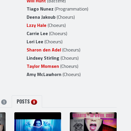
Will Hunt
(Batterie)
Tiago Nunez
(Programmation)
Deena Jakoub
(Choeurs)
Lzzy Hale
(Choeurs)
Carrie Lee
(Choeurs)
Lori Lee
(Choeurs)
Sharon den Adel
(Choeurs)
Lindsey Stirling
(Choeurs)
Taylor Momsen
(Choeurs)
Amy McLawhorn
(Choeurs)
S
POSTS
1
8