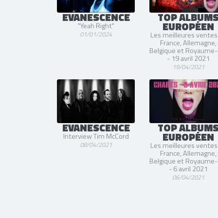
EVANESCENCE
TOP ALBUM
EUROPÉEN
"Yeah Right"
01/01/2024
Les meilleures ventes
France, Allemagne,
Belgique et Royaume-
- 19 avril 2021
19/04/2021
EVANESCENCE
TOP ALBUM
EUROPÉEN
Interview Tim McCord
08/04/2021
Les meilleures ventes
France, Allemagne,
Belgique et Royaume-
- 6 avril 2021
06/04/2021