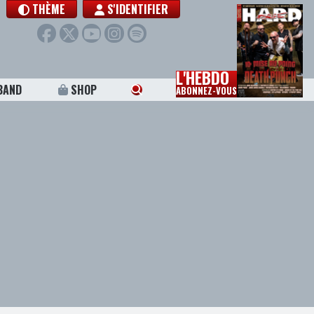
THÈME
S'IDENTIFIER
L'HEBDO
BAND
SHOP
ABONNEZ-VOUS