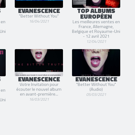
S
EVANESCENCE
TOP ALBUMS
EUROPÉEN
"Better Without You"
16/04/2021
 en
Les meilleures ventes en
France, Allemagne,
Uni
Belgique et Royaume-Uni
- 12 avril 2021
12/04/2021
S
EVANESCENCE
EVANESCENCE
Votre Invitation pour
"Better Without You"
écouter le nouvel album
(Audio)
 en
en avant-première...
05/03/2021
16/03/2021
Uni