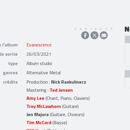
N
PARTAGER
e l'album
Evanescence
de sortie
26/03/2021
type
Album studio
genres
Alternative Metal
crédits
Production :
Nick Raskulinecz
Mastering :
Ted Jensen
Amy Lee
(Chant, Piano, Claviers)
Troy McLawhorn
(Guitare)
Jen Majura
(Guitare, Choeurs)
Tim McCord
(Basse)