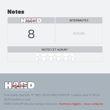
Notes
INTERNAUTES
8
AUCUNE
NOTEZ CET ALBUM !
Tous droits réservés. © 1985-2026 HARD FORCE®. Contenu web © 2010-
2026 hardforce.com
HARD FORCE® est une marque déposée.
mentions légales
-
nous contacter