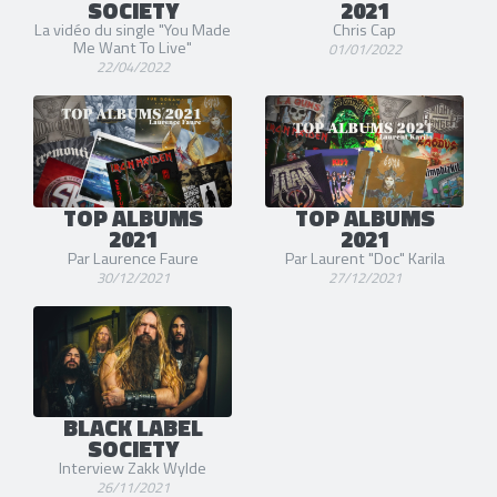
SOCIETY
2021
La vidéo du single "You Made
Chris Cap
Me Want To Live"
01/01/2022
22/04/2022
TOP ALBUMS
TOP ALBUMS
2021
2021
Par Laurence Faure
Par Laurent "Doc" Karila
30/12/2021
27/12/2021
BLACK LABEL
SOCIETY
Interview Zakk Wylde
26/11/2021