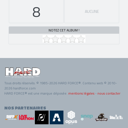
8
AUCUNE
NOTEZ CET ALBUM !
Tous droits réservés. © 1985-2026 HARD FORCE®. Contenu web © 2010-
2026 hardforce.com
HARD FORCE® est une marque déposée.
mentions légales
-
nous contacter
NOS PARTENAIRES