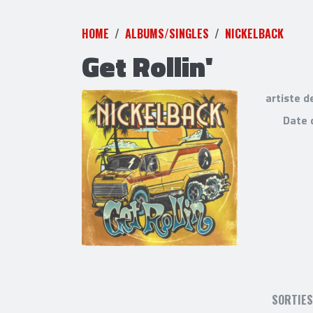
HOME
ALBUMS/SINGLES
NICKELBACK
Get Rollin'
artiste d
Date 
SORTIE