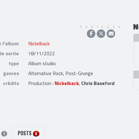
N
PARTAGER
e l'album
Nickelback
de sortie
18/11/2022
type
Album studio
genres
Alternative Rock, Post-Grunge
crédits
Production :
Nickelback
,
Chris Baseford
S
POSTS
1
6