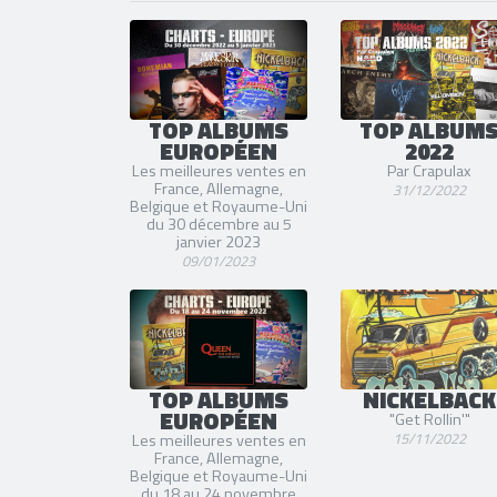
TOP ALBUMS
TOP ALBUM
EUROPÉEN
2022
Les meilleures ventes en
Par Crapulax
France, Allemagne,
31/12/2022
Belgique et Royaume-Uni
du 30 décembre au 5
janvier 2023
09/01/2023
TOP ALBUMS
NICKELBACK
EUROPÉEN
"Get Rollin'"
15/11/2022
Les meilleures ventes en
France, Allemagne,
Belgique et Royaume-Uni
du 18 au 24 novembre