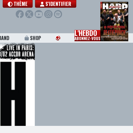
THÈME
S'IDENTIFIER
L'HEBDO
BAND
SHOP
ABONNEZ-VOUS