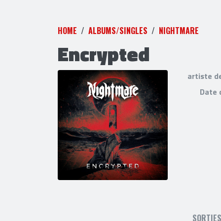
HOME
ALBUMS/SINGLES
NIGHTMARE
Encrypted
artiste d
Date 
SORTIE