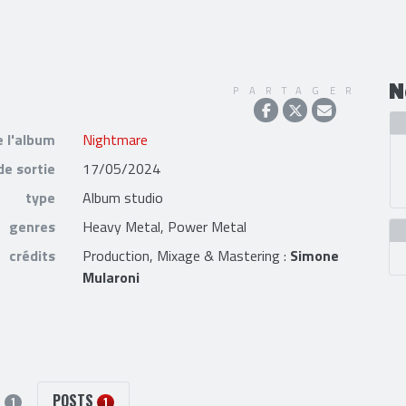
N
PARTAGER
e l'album
Nightmare
de sortie
17/05/2024
type
Album studio
genres
Heavy Metal, Power Metal
crédits
Production, Mixage & Mastering :
Simone
Mularoni
S
POSTS
1
1