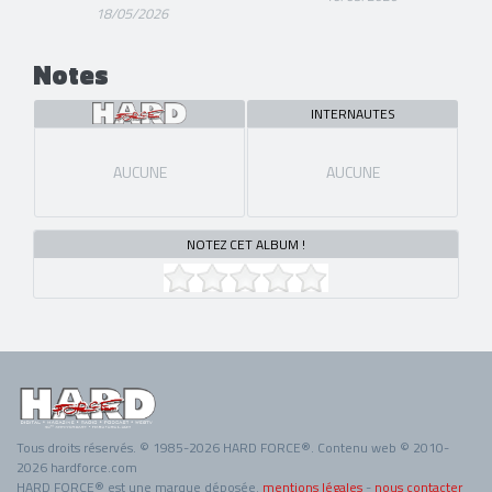
18/05/2026
Notes
INTERNAUTES
AUCUNE
AUCUNE
NOTEZ CET ALBUM !
Tous droits réservés. © 1985-2026 HARD FORCE®. Contenu web © 2010-
2026 hardforce.com
HARD FORCE® est une marque déposée.
mentions légales
-
nous contacter