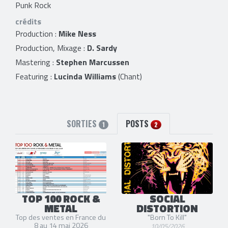
Punk Rock
crédits
Production :
Mike Ness
Production, Mixage :
D. Sardy
Mastering :
Stephen Marcussen
Featuring :
Lucinda Williams
(Chant)
SORTIES
POSTS
1
2
TOP 100 ROCK &
SOCIAL
METAL
DISTORTION
Top des ventes en France du
"Born To Kill"
8 au 14 mai 2026
10/05/2026