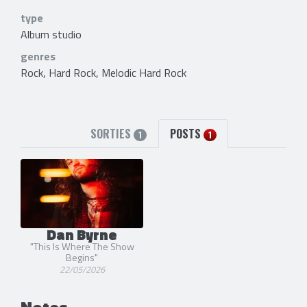
type
Album studio
genres
Rock, Hard Rock, Melodic Hard Rock
SORTIES
POSTS
1
1
Dan Byrne
"This Is Where The Show
Begins"
22/05/2026