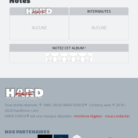
Notes
INTERNAUTES
AUCUNE
AUCUNE
NOTEZ CET ALBUM !
Tous droits réservés. © 1985-2026 HARD FORCE®. Contenu web © 2010-
2026 hardforce.com
HARD FORCE® est une marque déposée.
mentions légales
-
nous contacter
NOS PARTENAIRES