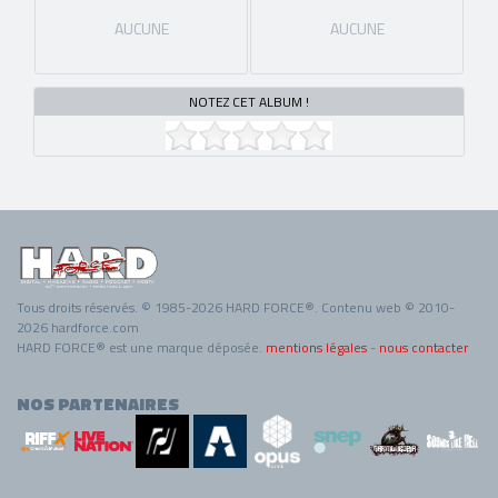
AUCUNE
AUCUNE
NOTEZ CET ALBUM !
Tous droits réservés. © 1985-2026 HARD FORCE®. Contenu web © 2010-
2026 hardforce.com
HARD FORCE® est une marque déposée.
mentions légales
-
nous contacter
NOS PARTENAIRES