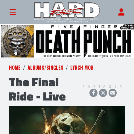
HOME
ALBUMS/SINGLES
LYNCH MOB
The Final
PARTAGER
Ride - Live