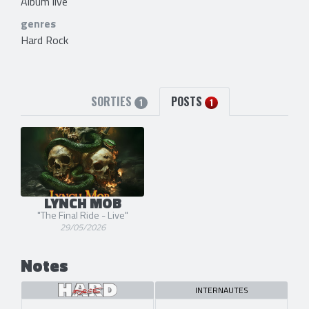
Album live
genres
Hard Rock
SORTIES
POSTS
1
1
LYNCH MOB
"The Final Ride - Live"
29/05/2026
Notes
INTERNAUTES