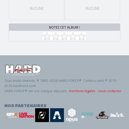
AUCUNE
AUCUNE
NOTEZ CET ALBUM !
Tous droits réservés. © 1985-2026 HARD FORCE®. Contenu web © 2010-
2026 hardforce.com
HARD FORCE® est une marque déposée.
mentions légales
-
nous contacter
NOS PARTENAIRES