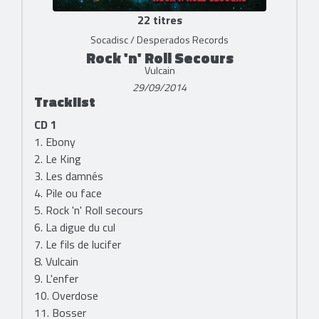
22 titres
Socadisc / Desperados Records
Rock 'n' Roll Secours
Vulcain
29/09/2014
Tracklist
CD 1
1. Ebony
2. Le King
3. Les damnés
4. Pile ou face
5. Rock 'n' Roll secours
6. La digue du cul
7. Le fils de lucifer
8. Vulcain
9. L'enfer
10. Overdose
11. Bosser