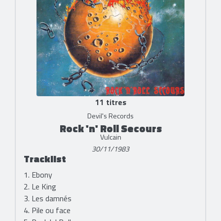
11 titres
Devil's Records
Rock 'n' Roll Secours
Vulcain
30/11/1983
Tracklist
1. Ebony
2. Le King
3. Les damnés
4. Pile ou face