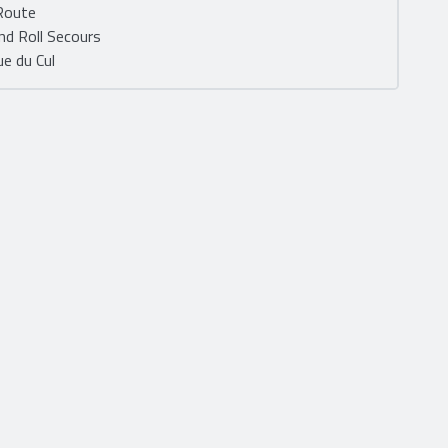
 Route
nd Roll Secours
ue du Cul