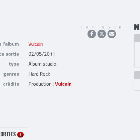
N
PARTAGER
e l'album
Vulcain
de sortie
02/05/2011
type
Album studio
genres
Hard Rock
crédits
Production :
Vulcain
SORTIES
2