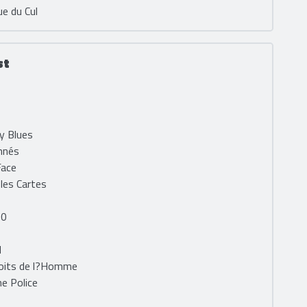
ue du Cul
st
ry Blues
mnés
Face
 les Cartes
00
d
roits de l?Homme
he Police