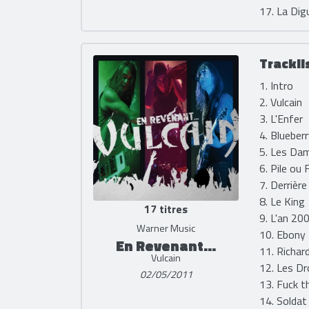
17. La Dig
Trackli
1. Intro
2. Vulcain
3. L'Enfer
4. Blueber
5. Les Da
6. Pile ou 
7. Derrière
8. Le King
17 titres
9. L'an 20
Warner Music
10. Ebony
En Revenant...
11. Richar
Vulcain
12. Les D
02/05/2011
13. Fuck t
14. Soldat