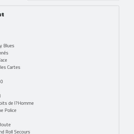
st
ry Blues
mnés
Face
 les Cartes
00
d
roits de l?Homme
he Police
 Route
nd Roll Secours