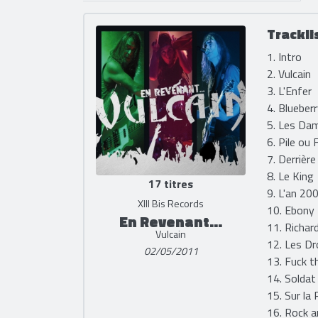
Trackli
1. Intro
2. Vulcain
3. L'Enfer
4. Blueber
5. Les Da
6. Pile ou 
7. Derrière
8. Le King
17 titres
9. L'an 20
XIII Bis Records
10. Ebony
En Revenant...
11. Richar
Vulcain
12. Les D
02/05/2011
13. Fuck t
14. Soldat
15. Sur la
16. Rock a