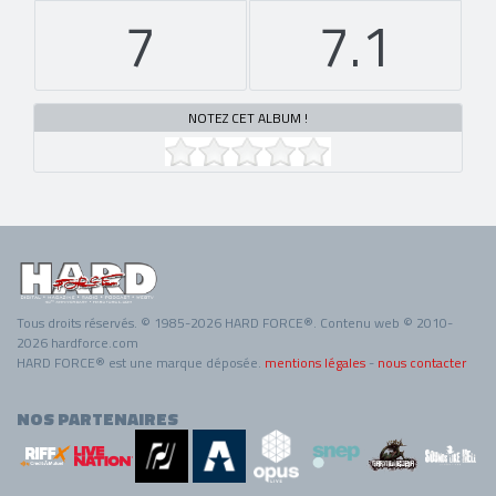
7
7.1
NOTEZ CET ALBUM !
Tous droits réservés. © 1985-2026 HARD FORCE®. Contenu web © 2010-
2026 hardforce.com
HARD FORCE® est une marque déposée.
mentions légales
-
nous contacter
NOS PARTENAIRES