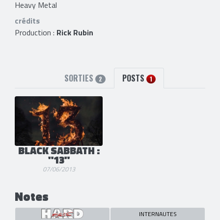
Heavy Metal
crédits
Production :
Rick Rubin
SORTIES
POSTS
2
1
BLACK SABBATH :
"13"
07/06/2013
Notes
INTERNAUTES