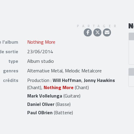
N
PARTAGER
e l'album
Nothing More
de sortie
23/06/2014
type
Album studio
genres
Alternative Metal, Melodic Metalcore
crédits
Production :
Will Hoffman
,
Jonny Hawkins
(Chant),
Nothing More
(Chant)
Mark Vollelunga
(Guitare)
Daniel Oliver
(Basse)
Paul OBrien
(Batterie)