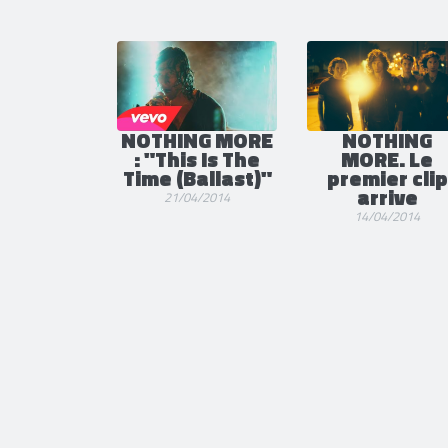
NOTHING MORE
NOTHING
: "This Is The
MORE. Le
Time (Ballast)"
premier clip
arrive
21/04/2014
14/04/2014