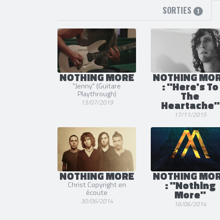
SORTIES
1
NOTHING MORE
NOTHING MO
: "Here's To
"Jenny" (Guitare
The
Playthrough)
13/07/2019
Heartache"
17/11/2015
NOTHING MORE
NOTHING MO
: "Nothing
Christ Copyright en
More"
écoute
30/06/2014
16/06/2014