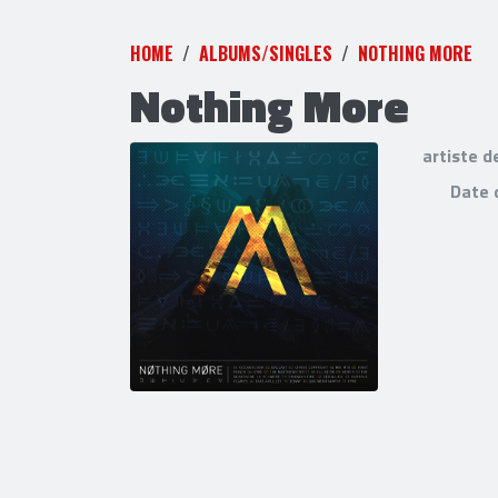
HOME
ALBUMS/SINGLES
NOTHING MORE
Nothing More
artiste d
Date 