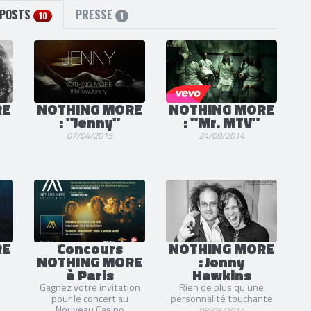
POSTS
PRESSE
10
1
RE
NOTHING MORE
NOTHING MORE
: "Jenny"
: "Mr. MTV"
07/04/2015
24/09/2014
RE
Concours
NOTHING MORE
NOTHING MORE
: Jonny
à Paris
Hawkins
Gagnez votre invitation
Rien de plus qu’une
pour le concert au
personnalité touchante
Nouveau Casino
08/05/2014