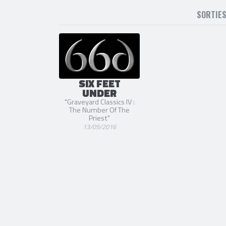
SORTIE
SIX FEET
UNDER
"Graveyard Classics IV :
The Number Of The
Priest"
13/05/2016