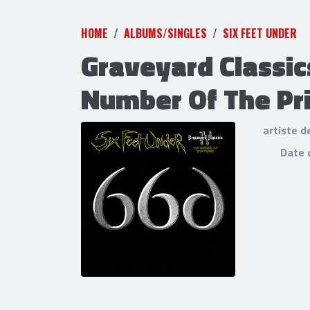
HOME
ALBUMS/SINGLES
SIX FEET UNDER
Graveyard Classics
Number Of The Pr
artiste d
Date 