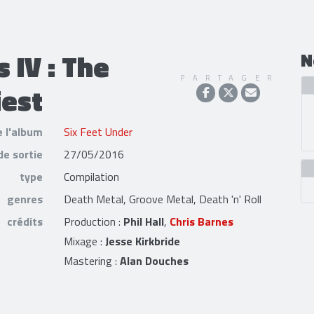
 IV : The
N
PARTAGER
iest
e l'album
Six Feet Under
de sortie
27/05/2016
type
Compilation
genres
Death Metal, Groove Metal, Death 'n' Roll
crédits
Production :
Phil Hall
,
Chris Barnes
Mixage :
Jesse Kirkbride
Mastering :
Alan Douches