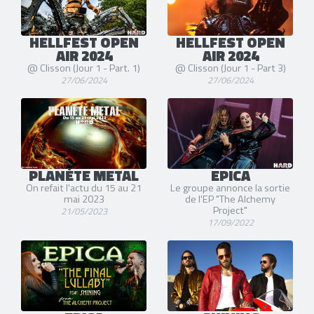
HELLFEST OPEN
HELLFEST OPEN
AIR 2024
AIR 2024
@ Clisson (Jour 1 - Part. 1)
@ Clisson (Jour 1 - Part 3)
27/06/2024
27/06/2024
PLANÈTE METAL
EPICA
On refait l'actu du 15 au 21
Le groupe annonce la sortie
mai 2023
de l'EP "The Alchemy
Project"
21/05/2023
17/09/2022