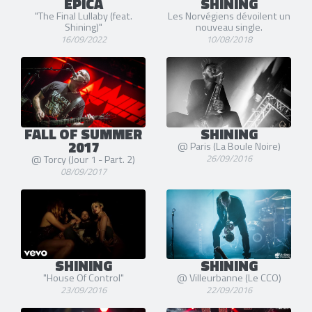
EPICA
SHINING
"The Final Lullaby (feat.
Les Norvégiens dévoilent un
Shining)"
nouveau single.
16/09/2022
10/08/2018
FALL OF SUMMER
SHINING
2017
@ Paris (La Boule Noire)
26/09/2016
@ Torcy (Jour 1 - Part. 2)
08/09/2017
SHINING
SHINING
"House Of Control"
@ Villeurbanne (Le CCO)
23/09/2016
22/09/2016