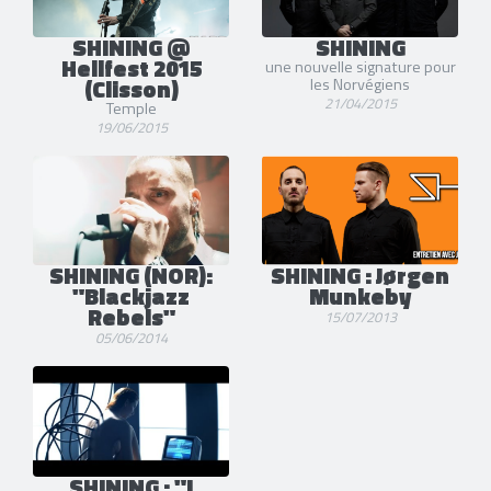
SHINING @
SHINING
Hellfest 2015
une nouvelle signature pour
(Clisson)
les Norvégiens
21/04/2015
Temple
19/06/2015
SHINING (NOR):
SHINING : Jørgen
"Blackjazz
Munkeby
Rebels"
15/07/2013
05/06/2014
SHINING : "I