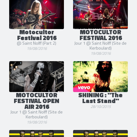
Motocultor
MOTOCULTOR
Festival 2016
FESTIVAL 2016
@ Saint Nolff (Part 2)
Jour 1 @ Saint Nolff (Site de
Kerboulard)
19/08/2016
19/08/2016
MOTOCULTOR
SHINING : "The
FESTIVAL OPEN
Last Stand"
AIR 2016
28/10/2015
Jour 1 @ Saint Nolff (Site de
Kerboulard)
19/08/2016