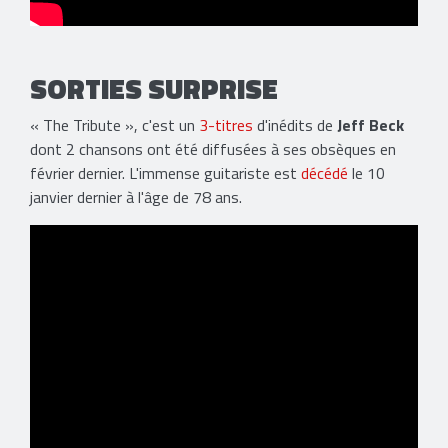
SORTIES SURPRISE
« The Tribute », c'est un
3-titres
d'inédits de
Jeff Beck
dont 2 chansons ont été diffusées à ses obsèques en
février dernier. L'immense guitariste est
décédé
le 10
janvier dernier à l'âge de 78 ans.