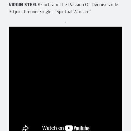
VIRGIN STEELE
sortira « The Passion Of Dyonisus » le
30 juin. Premier single : "Spiritual Warfare".
“