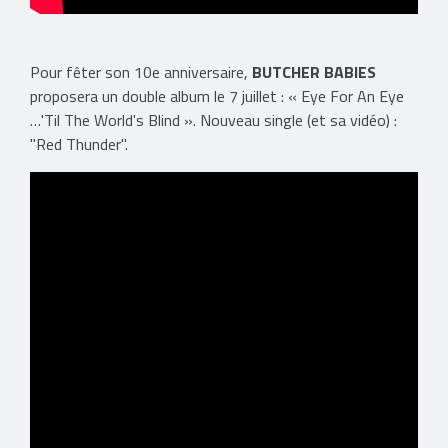
Pour fêter son 10e anniversaire,
BUTCHER BABIES
proposera un double album le 7 juillet : « Eye For An Eye
…'Til The World's Blind ». Nouveau single (et sa vidéo) :
"Red Thunder".