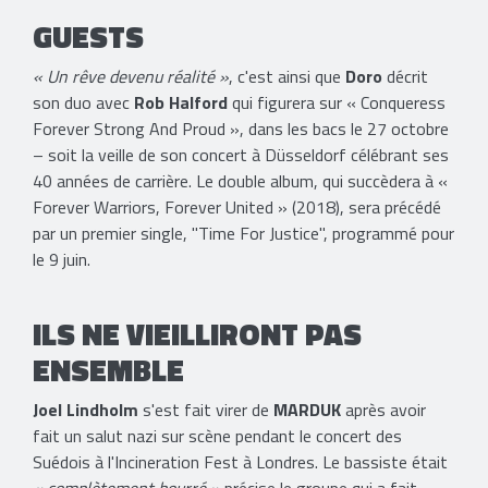
GUESTS
« Un rêve devenu réalité »
, c'est ainsi que
Doro
décrit
son duo avec
Rob Halford
qui figurera sur « Conqueress
Forever Strong And Proud », dans les bacs le 27 octobre
– soit la veille de son concert à Düsseldorf célébrant ses
40 années de carrière. Le double album, qui succèdera à «
Forever Warriors, Forever United » (2018), sera précédé
par un premier single, "Time For Justice", programmé pour
le 9 juin.
ILS NE VIEILLIRONT PAS
ENSEMBLE
Joel Lindholm
s'est fait virer de
MARDUK
après avoir
fait un salut nazi sur scène pendant le concert des
Suédois à l'Incineration Fest à Londres. Le bassiste était
« complètement bourré »
précise le groupe qui a fait