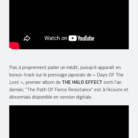
Pas à proprement parler un inédit, puisqu'il apparaît en
bonus-track sur le pressage japonais de « Days Of The
Lost », premier album de
THE HALO EFFECT
sorti l'an
dernier, "The Path Of Fierce Resistance" est à l'écoute et
désormais disponible en version digitale.