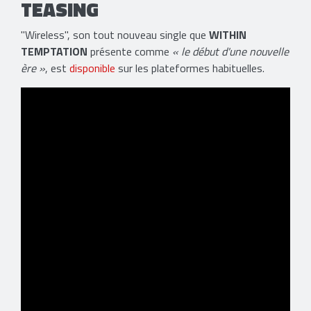
TEASING
"Wireless", son tout nouveau single que
WITHIN
TEMPTATION
présente comme
« le début d'une nouvelle
ère »
, est
disponible
sur les plateformes habituelles.