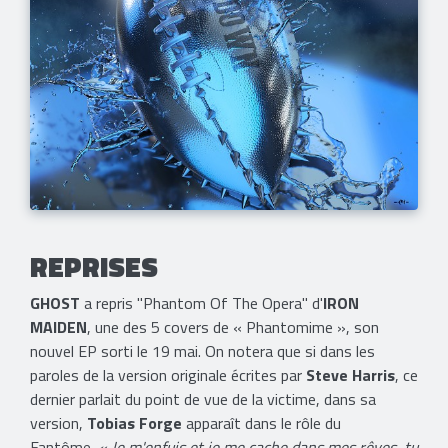
REPRISES
GHOST
a repris "Phantom Of The Opera" d'
IRON
MAIDEN
, une des 5 covers de « Phantomime », son
nouvel EP sorti le 19 mai. On notera que si dans les
paroles de la version originale écrites par
Steve Harris
, ce
dernier parlait du point de vue de la victime, dans sa
version,
Tobias Forge
apparaît dans le rôle du
Fantôme.
« Je m'enfuis et je me cache dans mes rêves, tu