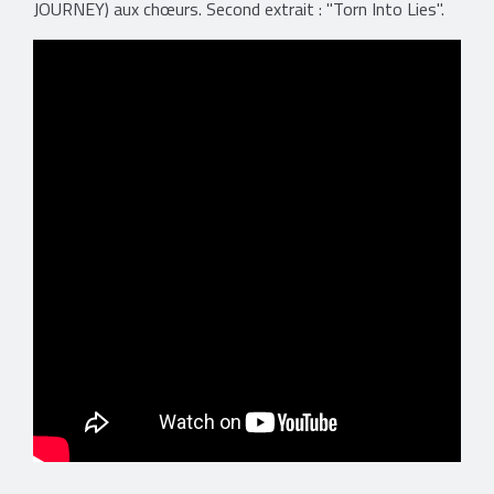
JOURNEY) aux chœurs. Second extrait : "Torn Into Lies".