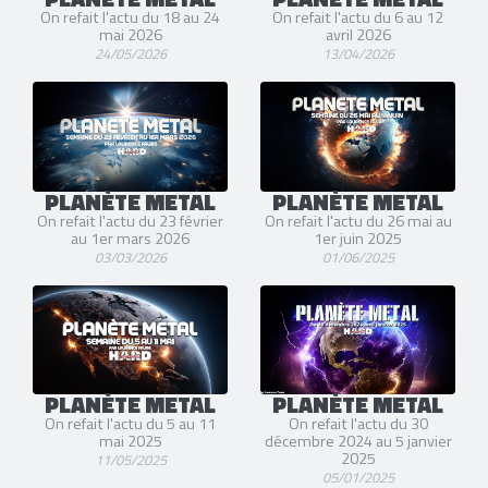
On refait l'actu du 18 au 24
On refait l'actu du 6 au 12
mai 2026
avril 2026
24/05/2026
13/04/2026
PLANÈTE METAL
PLANÈTE METAL
On refait l'actu du 23 février
On refait l'actu du 26 mai au
au 1er mars 2026
1er juin 2025
03/03/2026
01/06/2025
PLANÈTE METAL
PLANÈTE METAL
On refait l'actu du 5 au 11
On refait l'actu du 30
mai 2025
décembre 2024 au 5 janvier
2025
11/05/2025
05/01/2025