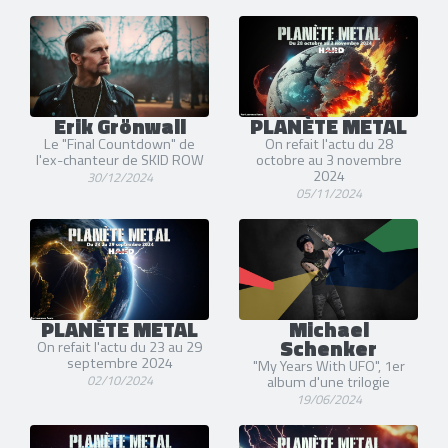
Erik Grönwall
PLANÈTE METAL
Le "Final Countdown" de
On refait l'actu du 28
l'ex-chanteur de SKID ROW
octobre au 3 novembre
2024
30/12/2024
05/11/2024
PLANÈTE METAL
Michael
Schenker
On refait l'actu du 23 au 29
septembre 2024
"My Years With UFO", 1er
02/10/2024
album d'une trilogie
19/06/2024