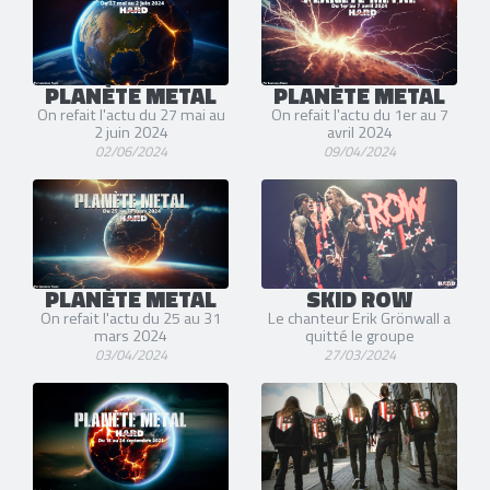
PLANÈTE METAL
PLANÈTE METAL
On refait l'actu du 27 mai au
On refait l'actu du 1er au 7
2 juin 2024
avril 2024
02/06/2024
09/04/2024
PLANÈTE METAL
SKID ROW
On refait l'actu du 25 au 31
Le chanteur Erik Grönwall a
mars 2024
quitté le groupe
03/04/2024
27/03/2024