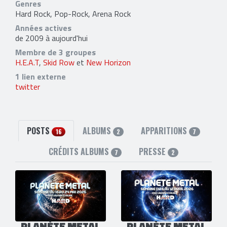
Genres
Hard Rock, Pop-Rock, Arena Rock
Années actives
de 2009 à aujourd'hui
Membre de 3 groupes
H.E.A.T
,
Skid Row
et
New Horizon
1 lien externe
twitter
POSTS
ALBUMS
APPARITIONS
16
2
7
CRÉDITS ALBUMS
PRESSE
7
2
PLANÈTE METAL
PLANÈTE METAL