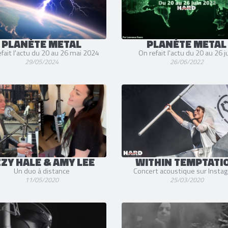
PLANÈTE METAL
PLANÈTE METAL
fait l'actu du 20 au 26 mai 2024
On refait l'actu du 20 au 26 j
29/05/2024
26/06/2022
ZY HALE & AMY LEE
WITHIN TEMPTATI
Un duo à distance
Concert acoustique sur Insta
11/05/2020
25/03/2020