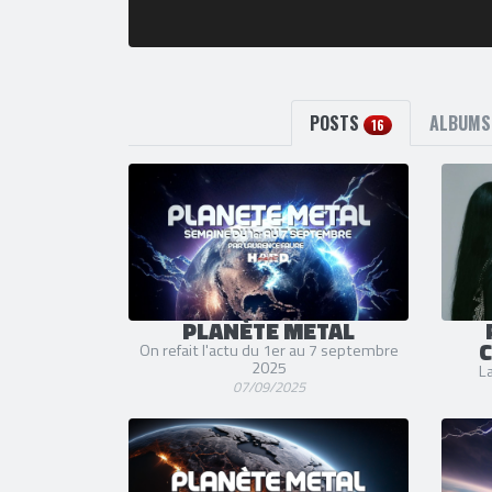
POSTS
ALBUM
16
PLANÈTE METAL
C
On refait l'actu du 1er au 7 septembre
2025
La
07/09/2025