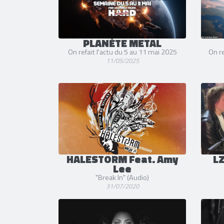
PLANÈTE METAL
On refait l'actu du 5 au 11 mai 2025
On re
11/05/2025
HALESTORM Feat. Amy
LZ
Lee
"Break In" (Audio)
31/07/2020