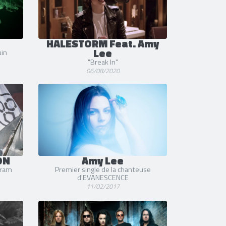
HALESTORM Feat. Amy
Lee
uin
"Break In"
06/08/2020
ON
Amy Lee
gram
Premier single de la chanteuse
d'EVANESCENCE
11/02/2017