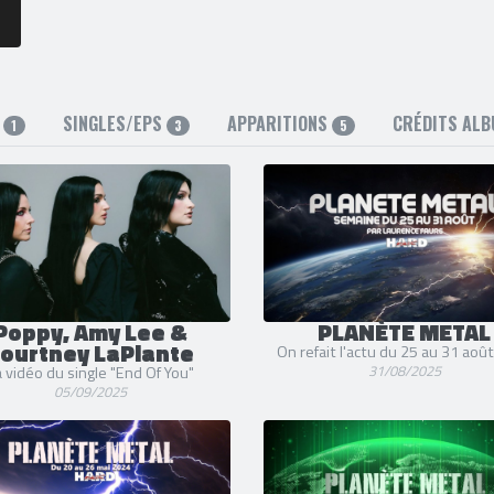
S
SINGLES/EPS
APPARITIONS
CRÉDITS AL
1
3
5
Poppy, Amy Lee &
PLANÈTE METAL
ourtney LaPlante
On refait l'actu du 25 au 31 aoû
31/08/2025
 vidéo du single "End Of You"
05/09/2025