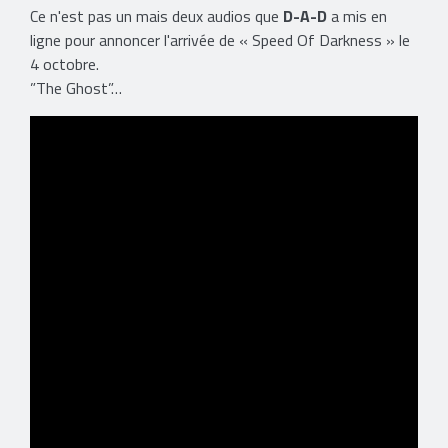
Ce n'est pas un mais deux audios que
D-A-D
a mis en
ligne pour annoncer l'arrivée de « Speed Of Darkness » le
4 octobre.
​”The Ghost”…