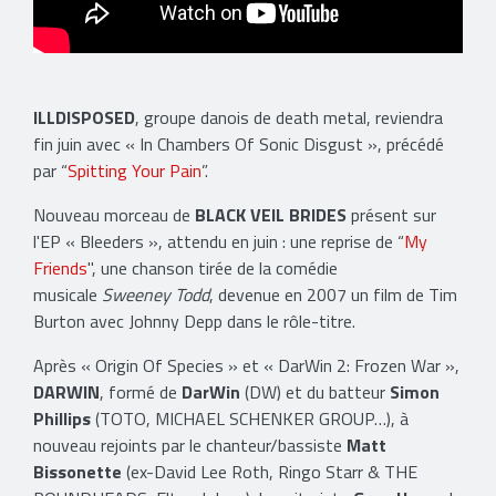
ILLDISPOSED
, groupe danois de death metal, reviendra
fin juin avec « In Chambers Of Sonic Disgust », précédé
par “
Spitting Your Pain
”.
Nouveau morceau de
BLACK VEIL BRIDES
présent sur
l'EP « Bleeders », attendu en juin : une reprise de “
My
Friends
", une chanson tirée de la comédie
musicale
Sweeney Todd
, devenue en 2007 un film de Tim
Burton avec Johnny Depp dans le rôle-titre.
Après « Origin Of Species » et « DarWin 2: Frozen War »,
DARWIN
, formé de
DarWin
(DW) et du batteur
Simon
Phillips
(TOTO, MICHAEL SCHENKER GROUP…), à
nouveau rejoints par le chanteur/bassiste
Matt
Bissonette
(ex-David Lee Roth, Ringo Starr & THE