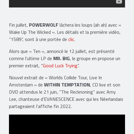
Fin juillet,
POWERWOLF
lâchera les loups (ah ah) avec «
Wake Up The Wicked ». Les détails et la première vidéo,
“1589”, sont à une portée de
clic
.
Alors que « Ten », annoncé le 12 juillet, est présenté
comme l'ultime LP de
MR. BIG
, le groupe en propose un
premier extrait, “
Good Luck Trying
”.
Nouvel extrait de « Worlds Collide Tour, Live In
Amsterdam » de
WITHIN TEMPTATION
, CD live et son
DVD attendus le 21 juin, “The Recknoning” avec Amy
Lee, chanteuse d'EVANESCENCE avec qui les Néerlandais
partageaient l'affiche fin 2022.