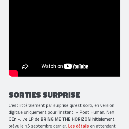
SORTIES SURPRISE
C'est littéralement par surprise qu'est sorti, en version
digitale uniquement pour l'instant, « Post Human: NeX
GEn », 7e LP de
BRING ME THE HORIZON
initialement
prévu le 15 septembre dernier.
Les détails
en attendant