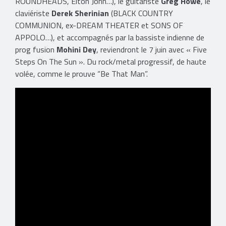
ROUNDHEADS, Elton John…), le guitariste
Greg Howe
, le
claviériste
Derek Sherinian
(BLACK COUNTRY
COMMUNION, ex-DREAM THEATER et SONS OF
APPOLO…), et accompagnés par la bassiste indienne de
prog fusion
Mohini Dey
, reviendront le 7 juin avec « Five
Steps On The Sun ». Du rock/metal progressif, de haute
volée, comme le prouve “Be That Man”.