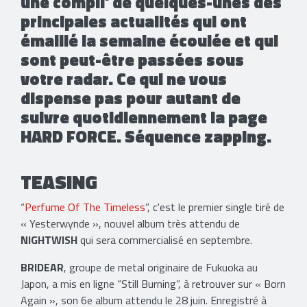
une compil' de quelques-unes des
principales actualités qui ont
émaillé la semaine écoulée et qui
sont peut-être passées sous
votre radar. Ce qui ne vous
dispense pas pour autant de
suivre quotidiennement la page
HARD FORCE. Séquence zapping.
TEASING
“
Perfume Of The Timeless
”, c'est le premier single tiré de
« Yesterwynde », nouvel album très attendu de
NIGHTWISH
qui sera commercialisé en septembre.
​BRIDEAR
, groupe de metal originaire de Fukuoka au
Japon, a mis en ligne “Still Burning”, à retrouver sur « Born
Again », son 6e album attendu le 28 juin. Enregistré à