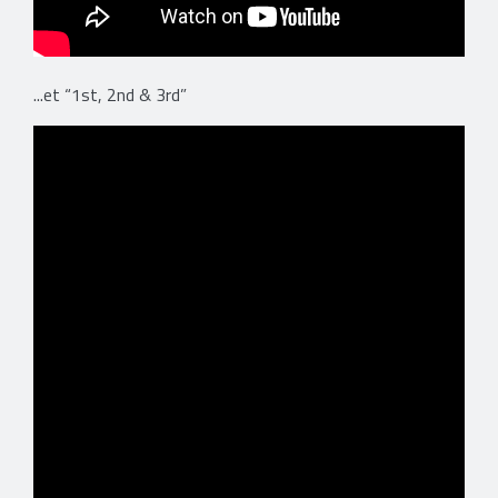
...et “1st, 2nd & 3rd”