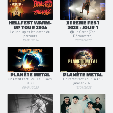
HELLFEST WARM-
XTREME FEST
UP TOUR 2024
2023 - JOUR 1
Le line-up et les dates du
@ Le Garric (Cap
parcours
Découverte)
15/01/2024
28/07/2023
PLANÈTE METAL
PLANÈTE METAL
On refait l'actu du 3 au 9 avril
On refait l'actu du 9 au 15
2023
janvier 2023
09/04/2023
15/01/2023