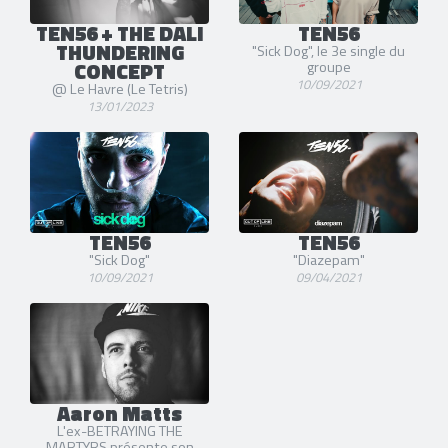
TEN56 + THE DALI
TEN56
THUNDERING
"Sick Dog", le 3e single du
CONCEPT
groupe
10/09/2021
@ Le Havre (Le Tetris)
13/01/2023
TEN56
TEN56
"Sick Dog"
"Diazepam"
10/09/2021
09/04/2021
Aaron Matts
L'ex-BETRAYING THE
MARTYRS présente son