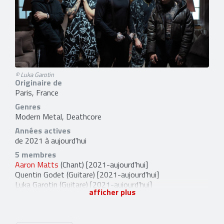
© Luka Garotin
Originaire de
Paris, France
Genres
Modern Metal, Deathcore
Années actives
de 2021 à aujourd'hui
5 membres
Aaron Matts
(Chant) [2021-aujourd'hui]
Quentin Godet
(Guitare) [2021-aujourd'hui]
Luka Garotin
(Guitare) [2021-aujourd'hui]
afficher plus
Nicolas Delestrade
(Basse) [2021-aujourd'hui]
Arnaud Verrier
(Batterie) [2021-aujourd'hui]