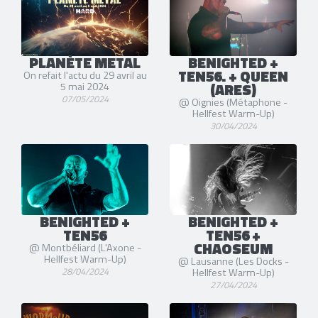
PLANÈTE METAL
BENIGHTED +
TEN56. + QUEEN
On refait l'actu du 29 avril au
(ARES)
5 mai 2024
07/05/2024
@ Oignies (Métaphone -
Hellfest Warm-Up)
30/04/2024
BENIGHTED +
BENIGHTED +
TEN56
TEN56 +
CHAOSEUM
@ Montbéliard (L'Axone -
Hellfest Warm-Up)
@ Lausanne (Les Docks -
28/04/2024
Hellfest Warm-Up)
27/04/2024