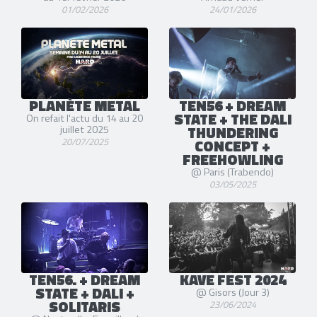
01/02/2026
24/01/2026
PLANÈTE METAL
TEN56 + DREAM
STATE + THE DALI
On refait l'actu du 14 au 20
THUNDERING
juillet 2025
20/07/2025
CONCEPT +
FREEHOWLING
@ Paris (Trabendo)
03/05/2025
TEN56. + DREAM
KAVE FEST 2024
STATE + DALI +
@ Gisors (Jour 3)
SOLITARIS
23/06/2024