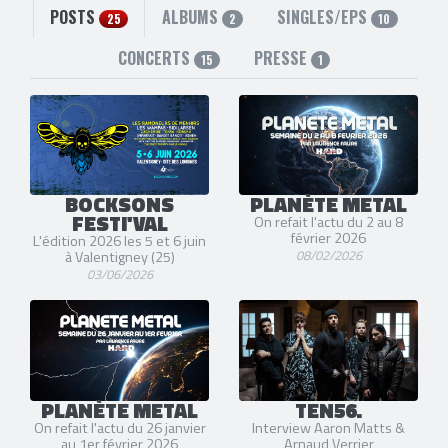
POSTS
ALBUMS
SINGLES/EPS
25
2
10
CONCERTS
PRESSE
15
1
BOCKSONS
PLANÈTE METAL
FESTI'VAL
On refait l'actu du 2 au 8
février 2026
L'édition 2026 les 5 et 6 juin
08/02/2026
à Valentigney (25)
03/06/2026
PLANÈTE METAL
TEN56.
On refait l'actu du 26 janvier
Interview Aaron Matts &
au 1er février 2026
Arnaud Verrier