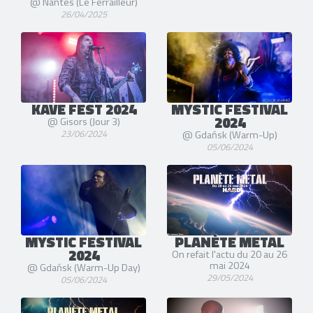
@ Nantes (Le Ferrailleur)
26/04/2025
KAVE FEST 2024
MYSTIC FESTIVAL
2024
@ Gisors (Jour 3)
23/06/2024
@ Gdańsk (Warm-Up)
05/06/2024
MYSTIC FESTIVAL
PLANÈTE METAL
2024
On refait l'actu du 20 au 26
mai 2024
@ Gdańsk (Warm-Up Day)
29/05/2024
05/06/2024