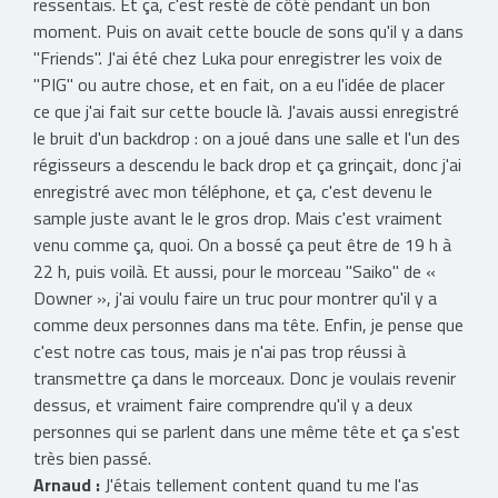
ressentais. Et ça, c'est resté de côté pendant un bon
moment. Puis on avait cette boucle de sons qu'il y a dans
''Friends''. J'ai été chez Luka pour enregistrer les voix de
''PIG'' ou autre chose, et en fait, on a eu l'idée de placer
ce que j'ai fait sur cette boucle là. J'avais aussi enregistré
le bruit d'un backdrop : on a joué dans une salle et l'un des
régisseurs a descendu le back drop et ça grinçait, donc j'ai
enregistré avec mon téléphone, et ça, c'est devenu le
sample juste avant le le gros drop. Mais c'est vraiment
venu comme ça, quoi. On a bossé ça peut être de 19 h à
22 h, puis voilà. Et aussi, pour le morceau ''Saiko'' de «
Downer », j'ai voulu faire un truc pour montrer qu'il y a
comme deux personnes dans ma tête. Enfin, je pense que
c'est notre cas tous, mais je n'ai pas trop réussi à
transmettre ça dans le morceaux. Donc je voulais revenir
dessus, et vraiment faire comprendre qu'il y a deux
personnes qui se parlent dans une même tête et ça s'est
très bien passé.
Arnaud :
J'étais tellement content quand tu me l'as