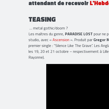
attendant de recevoir
L'Hebd
TEASING
… metal gothic/doom ?
Les maîtres du genre,
PARADISE LOST
pour ne p
studio, avec «
Ascension
». Produit par
Gregor 
premier single : “Silence Like The Grave”. Les Ang
les 19, 20 et 21 octobre – respectivement à Lill
Rayonne).