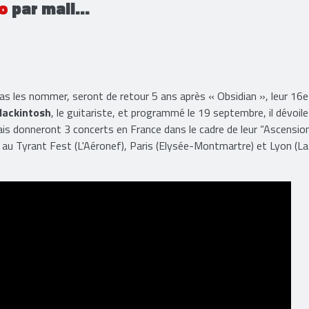
o
par mail...
as les nommer, seront de retour 5 ans après « Obsidian », leur 16
Mackintosh
, le guitariste, et programmé le 19 septembre, il dévoil
lais donneront 3 concerts en France dans le cadre de leur “Ascension
e au Tyrant Fest (L'Aéronef), Paris (Elysée-Montmartre) et Lyon (La