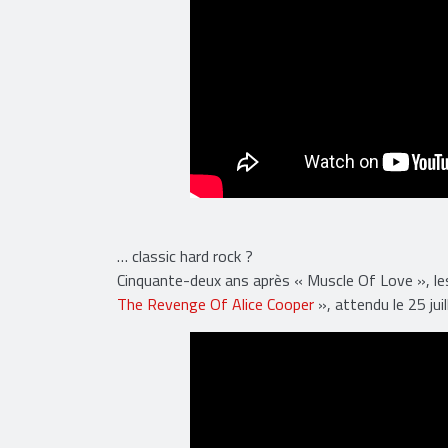
… classic hard rock ?
Cinquante-deux ans après « Muscle Of Love », l
The Revenge Of Alice Cooper
», attendu le 25 jui