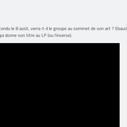
endu le 8 août, verra-t-il le groupe au sommet de son art ? Ebauc
ui donne son titre au LP (ou l'inverse).