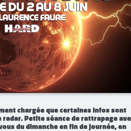
lement chargée que certaines infos sont
 radar. Petite séance de rattrapage av
vous du dimanche en fin de journée, en