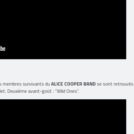
es membres survivants du
ALICE COOPER BAND
se sont retrouvés
llet. Deuxième avant-goût : “Wild Ones”.