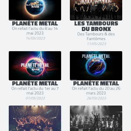
PLANÈTE METAL
LES TAMBOURS
DU BRONX
On refait l'actu du 8 au 14
mai 2023
Des Tambours & des
14/05/2023
Fantômes
11/05/2023
PLANÈTE METAL
PLANÈTE METAL
On refait l'actu du 1er au 7
On refait l'actu du 20 au 26
mai 2023
mars 2023
07/05/2023
26/03/2023