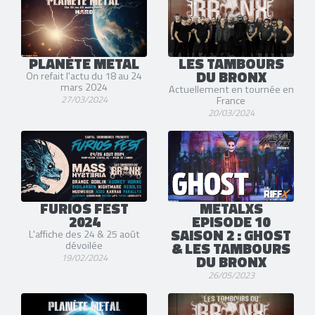
PLANÈTE METAL
LES TAMBOURS
DU BRONX
On refait l'actu du 18 au 24
mars 2024
Actuellement en tournée en
27/03/2024
France
20/03/2024
FURIOS FEST
METALXS
2024
EPISODE 10
SAISON 2 : GHOST
L'affiche des 24 & 25 août
& LES TAMBOURS
dévoilée
19/02/2024
DU BRONX
26/05/2023