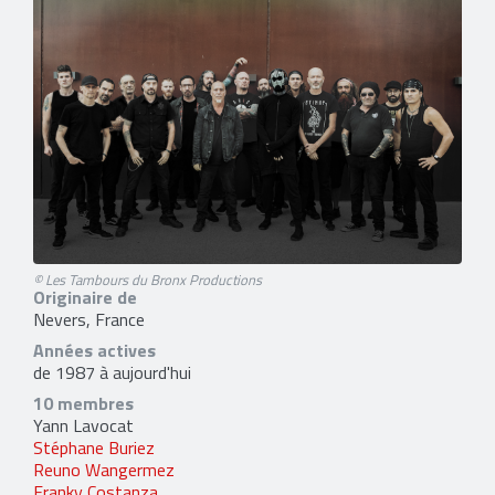
© Les Tambours du Bronx Productions
Originaire de
Nevers, France
Années actives
de 1987 à aujourd'hui
10 membres
Yann Lavocat
Stéphane Buriez
Reuno Wangermez
Franky Costanza