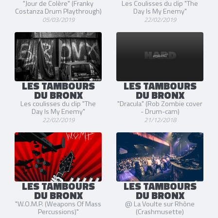
"Jour de Colère" (Franky
Les Coulisses du clip "The
Costanza Drum Playthrough)
Day Is My Enemy"
05/03/2019
22/02/2019
LES TAMBOURS
LES TAMBOURS
DU BRONX
DU BRONX
Les coulisses du clip "The
"Dracula" (Rob Zombie cover
Day Is My Enemy"
- Drum-cam)
22/02/2019
21/12/2018
LES TAMBOURS
LES TAMBOURS
DU BRONX
DU BRONX
"W.O.M.P. (Weapons Of Mass
@ La Voulte sur Rhône
Percussions)"
(Crashmusette)