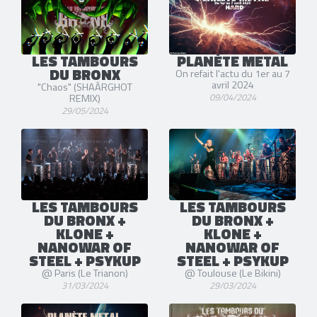
LES TAMBOURS
PLANÈTE METAL
DU BRONX
On refait l'actu du 1er au 7
avril 2024
"Chaos" (SHAÂRGHOT
09/04/2024
REMIX)
29/05/2024
LES TAMBOURS
LES TAMBOURS
DU BRONX +
DU BRONX +
KLONE +
KLONE +
NANOWAR OF
NANOWAR OF
STEEL + PSYKUP
STEEL + PSYKUP
@ Paris (Le Trianon)
@ Toulouse (Le Bikini)
31/03/2024
29/03/2024