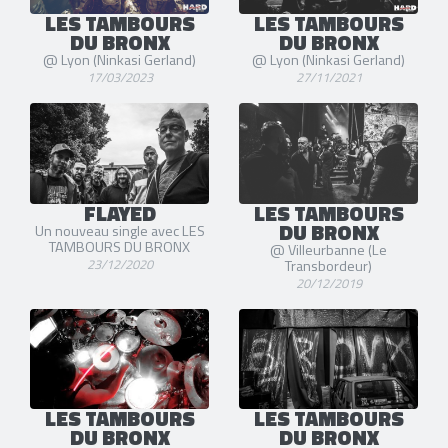
LES TAMBOURS
LES TAMBOURS
DU BRONX
DU BRONX
@ Lyon (Ninkasi Gerland)
@ Lyon (Ninkasi Gerland)
17/03/2023
27/11/2021
FLAYED
LES TAMBOURS
DU BRONX
Un nouveau single avec LES
TAMBOURS DU BRONX
@ Villeurbanne (Le
23/12/2020
Transbordeur)
20/12/2019
LES TAMBOURS
LES TAMBOURS
DU BRONX
DU BRONX