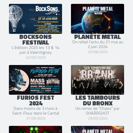
BOCKSONS
PLANÈTE METAL
FESTIVAL
On refait l'actu du 27 mai au
2 juin 2024
L'édition 2025 les 13 & 14
02/06/2024
juin à Valentigney
02/05/2025
FURIOS FEST
LES TAMBOURS
2024
DU BRONX
Dans moins de 3 mois à
Un remix de "Chaos" par
Saint-Flour dans le Cantal
SHAÂRGHOT
31/05/2024
29/05/2024