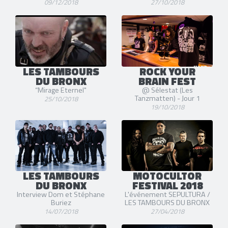
09/12/2018
27/10/2018
LES TAMBOURS
ROCK YOUR
DU BRONX
BRAIN FEST
“Mirage Eternel"
@ Sélestat (Les
Tanzmatten) - Jour 1
25/10/2018
19/10/2018
LES TAMBOURS
MOTOCULTOR
DU BRONX
FESTIVAL 2018
Interview Dom et Stéphane
L'événement SEPULTURA /
Buriez
LES TAMBOURS DU BRONX
14/07/2018
27/04/2018