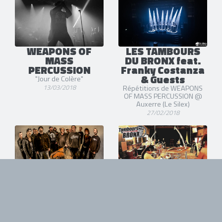
WEAPONS OF
LES TAMBOURS
MASS
DU BRONX feat.
PERCUSSION
Franky Costanza
& Guests
"Jour de Colère"
13/03/2018
Répétitions de WEAPONS
OF MASS PERCUSSION @
Auxerre (Le Silex)
27/02/2018
WEAPONS OF
WEAPONS OF
MASS
MASS
PERCUSSION
PERCUSSION
Les Tambours du Bronx avec
Quand Franky Costanza
Franky Costanza, Stef Buriez
rencontre les TAMBOURS DU