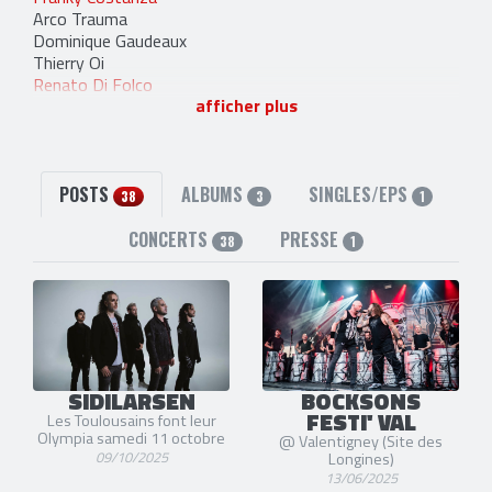
Arco Trauma
Dominique Gaudeaux
Thierry Oi
Renato Di Folco
afficher plus
Sid
Babass
POSTS
ALBUMS
SINGLES/EPS
38
3
1
CONCERTS
PRESSE
38
1
SIDILARSEN
BOCKSONS
FESTI' VAL
Les Toulousains font leur
Olympia samedi 11 octobre
@ Valentigney (Site des
09/10/2025
Longines)
13/06/2025