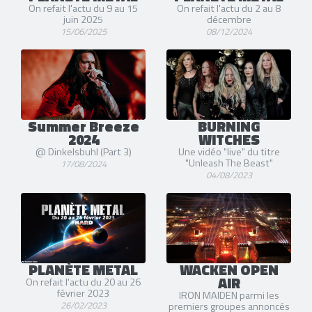
On refait l'actu du 9 au 15
On refait l'actu du 2 au 8
juin 2025
décembre
15/06/2025
08/12/2024
Summer Breeze
BURNING
2024
WITCHES
@ Dinkelsbuhl (Part 3)
Une vidéo "live" du titre
"Unleash The Beast"
17/08/2024
04/08/2023
PLANÈTE METAL
WACKEN OPEN
AIR
On refait l'actu du 20 au 26
février 2023
IRON MAIDEN parmi les
26/02/2023
premiers groupes annoncés