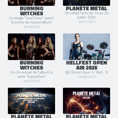
BURNING
PLANÈTE METAL
WITCHES
On refait l'actu du 14 au 20
juillet 2025
Le single "Soul Eater", avant
20/07/2025
la sortie du nouvel album
20/08/2025
BURNING
HELLFEST OPEN
WITCHES
AIR 2025
Un 2e extrait de l'album à
@ Clisson (Jour 2 / Part. 1)
venir "Inquisition"
20/06/2025
16/07/2025
PLANÈTE METAL
PLANÈTE METAL