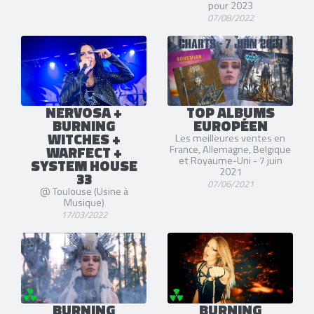
pour 2023
07/08/2022
NERVOSA +
TOP ALBUMS
BURNING
EUROPÉEN
WITCHES +
Les meilleures ventes en
WARFECT +
France, Allemagne, Belgique
et Royaume-Uni - 7 juin
SYSTEM HOUSE
2021
33
07/06/2021
@ Toulouse (Usine à
Musique)
17/03/2022
BURNING
BURNING