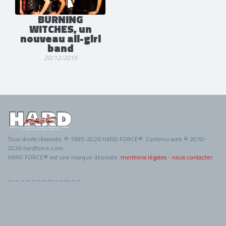
BURNING
WITCHES, un
nouveau all-girl
band
20/12/2015
Tous droits réservés. © 1985-2026 HARD FORCE®. Contenu web © 2010-
2026 hardforce.com
HARD FORCE® est une marque déposée.
mentions légales
-
nous contacter
NOS PARTENAIRES