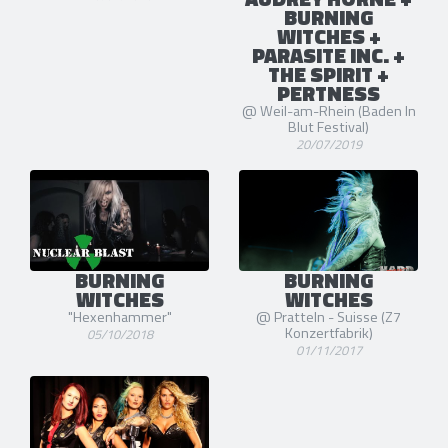
BURNING
WITCHES +
PARASITE INC. +
THE SPIRIT +
PERTNESS
@ Weil-am-Rhein (Baden In
Blut Festival)
20/07/2019
BURNING
BURNING
WITCHES
WITCHES
"Hexenhammer"
@ Pratteln - Suisse (Z7
Konzertfabrik)
05/10/2018
01/11/2017