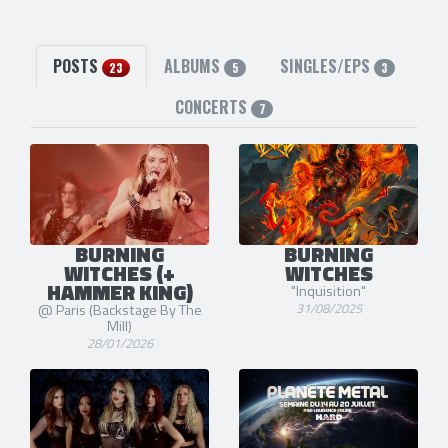
Seraina Telli
(Chant) [2015-aujourd'hui]
POSTS
ALBUMS
SINGLES/EPS
23
5
3
CONCERTS
7
BURNING
BURNING
WITCHES (+
WITCHES
HAMMER KING)
"Inquisition"
31/08/2025
@ Paris (Backstage By The
Mill)
28/01/2026