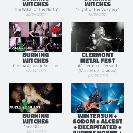
WITCHES
WITCHES
"The Witch Of The North"
"Flight Of The Valkyries"
30/04/2021
19/03/2021
BURNING
CLERMONT
WITCHES
METAL FEST
Corona Acoustic Session
@ Clermont-Ferrand
(Maison de l'Oradou)
08/06/2020
07/03/2020
BURNING
WINTERSUN +
WITCHES
SODOM + ALCEST
+ DECAPITATED +
"Sea Of Lies"
AUDREY HORNE +
10/01/2020