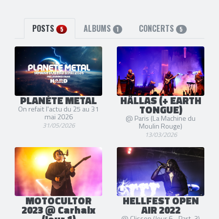
POSTS
ALBUMS
CONCERTS
5
1
5
PLANÈTE METAL
HÄLLAS (+ EARTH
TONGUE)
On refait l'actu du 25 au 31
mai 2026
@ Paris (La Machine du
31/05/2026
Moulin Rouge)
13/03/2026
MOTOCULTOR
HELLFEST OPEN
2023 @ Carhaix
AIR 2022
@ Clisson (Jour 6 - Part. 3)