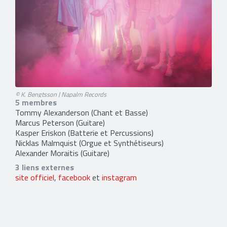
© K. Bengtsson | Napalm Records
5 membres
Tommy Alexanderson
(Chant et Basse)
Marcus Peterson
(Guitare)
Kasper Eriskon
(Batterie et Percussions)
Nicklas Malmquist
(Orgue et Synthétiseurs)
Alexander Moraitis
(Guitare)
3 liens externes
site officiel
,
facebook
et
instagram