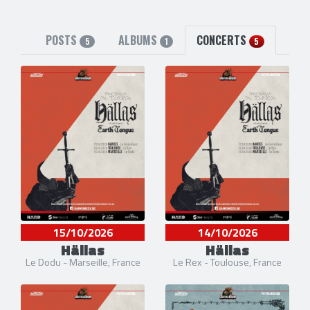
POSTS
ALBUMS
CONCERTS
5
1
5
15/10/2026
14/10/2026
Hällas
Hällas
Le Dodu - Marseille, France
Le Rex - Toulouse, France