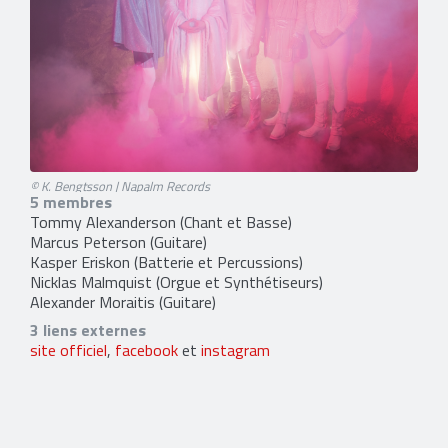
© K. Bengtsson | Napalm Records
5 membres
Tommy Alexanderson
(Chant et Basse)
Marcus Peterson
(Guitare)
Kasper Eriskon
(Batterie et Percussions)
Nicklas Malmquist
(Orgue et Synthétiseurs)
Alexander Moraitis
(Guitare)
3 liens externes
site officiel
,
facebook
et
instagram