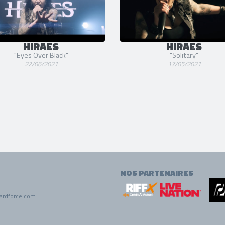
HIRAES
HIRAES
"Eyes Over Black"
"Solitary"
22/06/2021
17/05/2021
NOS PARTENAIRES
ardforce.com