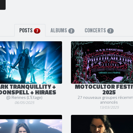
POSTS
ALBUMS
CONCERTS
7
2
7
RK TRANQUILLITY +
MOTOCULTOR FESTI
ONSPELL + HIRAES
2025
@ Rennes (L'Etage)
27 nouveaux groupes récem
annoncés
06/05/2025
13/03/2025