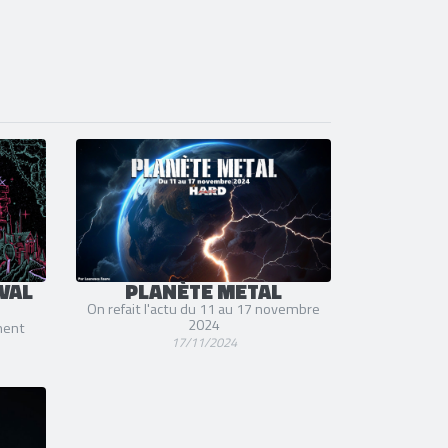
VAL
PLANÈTE METAL
On refait l'actu du 11 au 17 novembre
2024
ment
17/11/2024