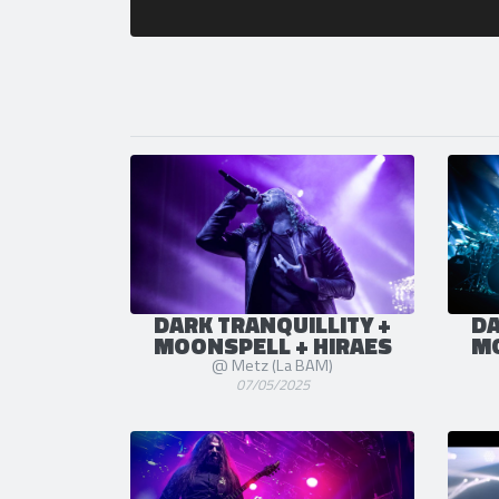
DARK TRANQUILLITY +
DA
MOONSPELL + HIRAES
MO
@ Metz (La BAM)
07/05/2025