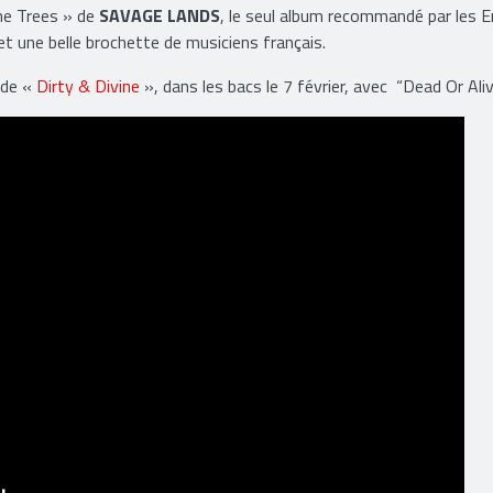
The Trees » de
SAVAGE LANDS
, le seul album recommandé par les E
t une belle brochette de musiciens français.
 de «
Dirty & Divine
», dans les bacs le 7 février, avec “Dead Or Aliv