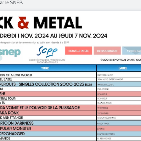
 de supports (CD, vinyles, etc.) ainsi que des exploitations numér
eemium et téléchargement) selon les paramètres définis par la pro
par le SNEP.