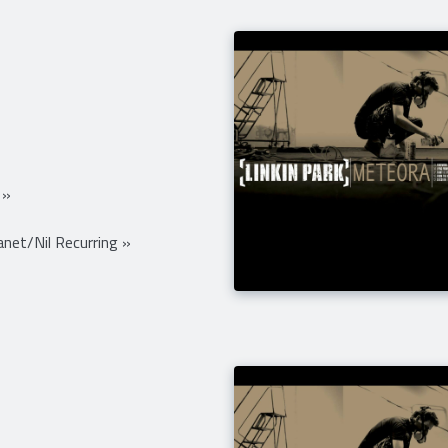
»
 »
net/Nil Recurring »