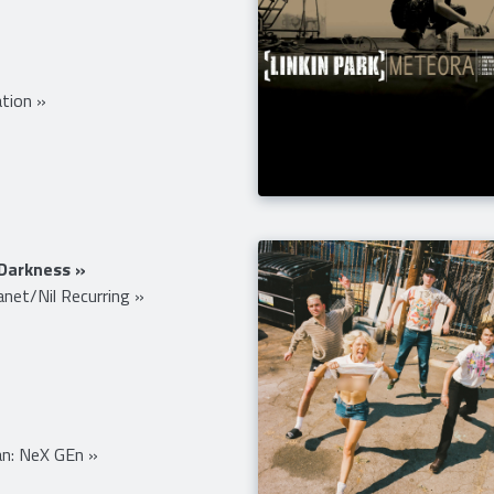
tion »
 Darkness »
net/Nil Recurring »