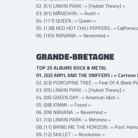
TOP 200 ALBUMS
01. (46) LINKIN PARK : « Meteora »
02. (51) LINKIN PARK : « [Hybrid Theory] »
03. (91) MÅNESKIN : « Rush! »
04. (117) QUEEN : « Queen »
05. (138) RED HOT CHILI PEPPERS : « Californica
06. (165) NIRVANA : « Nevermind »
GRANDE-BRETAGNE​​​
TOP 25 ALBUMS ROCK & METAL
01. (02) AMYL AND THE SNIFFERS : « Cartoon
02. (03) PORCUPINE TREE : « Fear Of A Blank Pla
03. (05) LINKIN PARK : « [Hybrid Theory] »
04. (06) GREEN DAY : « American Idiot »
05. (08) IOMMI : « Fused »
06. (09) NIRVANA : « Nevermind »
07. (10) LINKIN PARK : « Meteora »