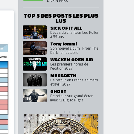
SINGLES
iques
COLLECTION 2000-
2023
fession
LINKIN PARK
TOP 5 DES POSTS LES PLUS
LUS
SICK OF IT ALL
Décès du chanteur Lou Koller
à 59 ans
Tony Iommi
Son nouvel album "From The
Dark", en octobre
WACKEN OPEN AIR
Les premiers noms de
l'édition 2027
MEGADETH
De retour en France en mars
et avril 2027
GHOST
De retour sur grand écran
avec "2 Big To Rig" !